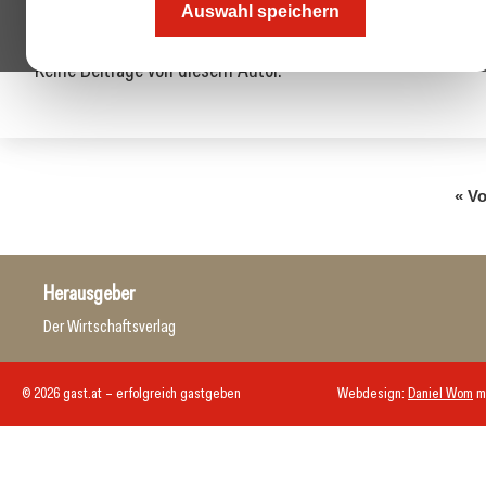
Auswahl speichern
Keine Beiträge von diesem Autor.
« Vo
Herausgeber
Der Wirtschaftsverlag
© 2026 gast.at – erfolgreich gastgeben
Webdesign:
Daniel Wom
m