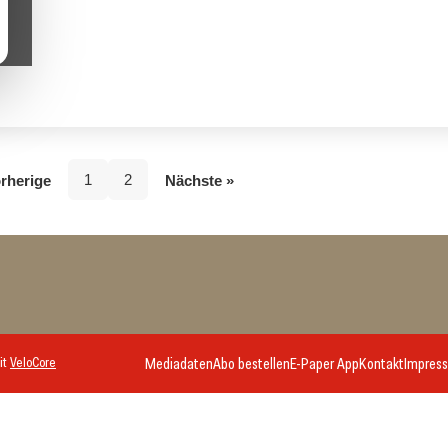
1
2
rherige
Nächste »
it
VeloCore
Mediadaten
Abo bestellen
E-Paper App
Kontakt
Impres