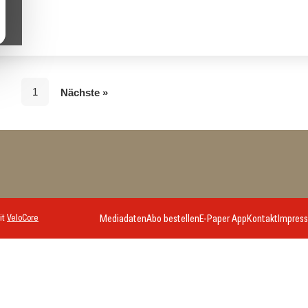
1
Nächste »
it
VeloCore
Mediadaten
Abo bestellen
E-Paper App
Kontakt
Impres