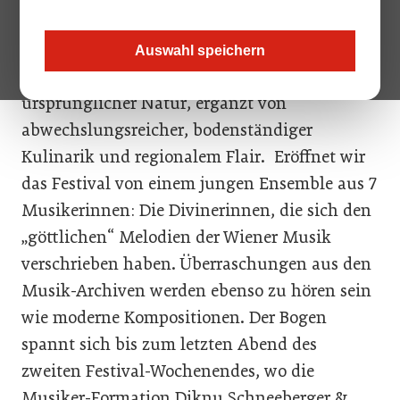
Am Schrammel.Klang.Festival dreht sich alles
um höchste musikalische Qualität und das
Auswahl speichern
entspannte Genießen von Kunst in
ursprünglicher Natur, ergänzt von
abwechslungsreicher, bodenständiger
Kulinarik und regionalem Flair. Eröffnet wir
das Festival von einem jungen Ensemble aus 7
Musikerinnen: Die Divinerinnen, die sich den
„göttlichen“ Melodien der Wiener Musik
verschrieben haben. Überraschungen aus den
Musik-Archiven werden ebenso zu hören sein
wie moderne Kompositionen. Der Bogen
spannt sich bis zum letzten Abend des
zweiten Festival-Wochenendes, wo die
Musiker-Formation Diknu Schneeberger &