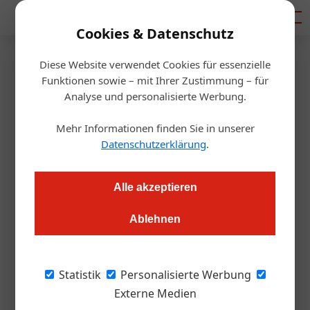
Mediadaten
Cookies & Datenschutz
Diese Website verwendet Cookies für essenzielle
Startseite
/
Gastro & Hotel
Funktionen sowie – mit Ihrer Zustimmung – für
Litschau am Herrensee
Analyse und personalisierte Werbung.
17. Schrammel.Klang.Festival
Mehr Informationen finden Sie in unserer
im Waldviertel
Datenschutzerklärung
.
Markus Höller
02.05.2023, 09:30 Uhr
Alle akzeptieren
Ablehnen
Für das 17. Schrammel.Klang.Festival vom 7. – 9. und 14. – 16.
Juli 2023 in Litschau rund um den Herrensee hat
Festivalgründer Zeno Stanek erneut einen Reigen an
Statistik
Personalisierte Werbung
herausragenden Musikgruppen gewinnen können.
Externe Medien