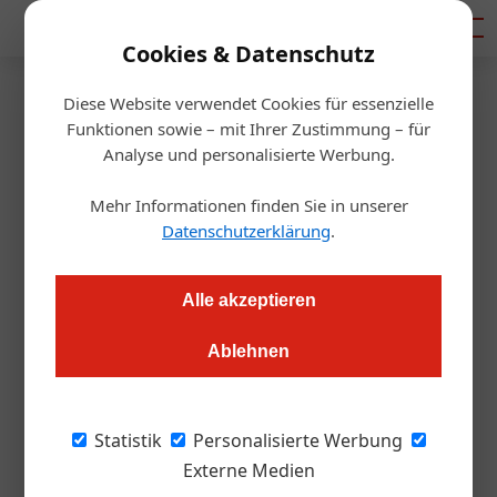
Mediadaten
Cookies & Datenschutz
Diese Website verwendet Cookies für essenzielle
Startseite
/
Gastro & Hotel
Funktionen sowie – mit Ihrer Zustimmung – für
Tirol
Analyse und personalisierte Werbung.
Achensee rockt den Tourismus:
Mehr Informationen finden Sie in unserer
Rekordjahr
Datenschutzerklärung
.
Julia Schwarz
30.11.2023, 12:29 Uhr
Alle akzeptieren
Ablehnen
Mit kreativen Social Media-Kampagnen und einer starken
Vision für die Zukunft zieht die Region Touristen an wie ein
Magnet.
Statistik
Personalisierte Werbung
Externe Medien
Bild oben: Blicken auf ein besonders