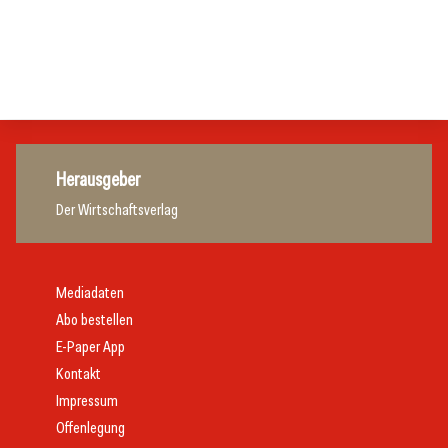
Zillertalbahn: Diesel hat ausgedient
Tourismusbranche
Tourismusbranche
Tourismusbranche
Herausgeber
Der Wirtschaftsverlag
Mediadaten
Abo bestellen
E-Paper App
Kontakt
Impressum
Offenlegung