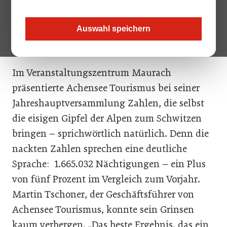
erfolgreiches Jahr zurück: Martin Tschoner
(links, GF Achensee Tourismus) und Hans
Auswahl speichern
Entner (Obmann Achensee Tourismus).
Im Veranstaltungszentrum Maurach
präsentierte Achensee Tourismus bei seiner
Jahreshauptversammlung Zahlen, die selbst
die eisigen Gipfel der Alpen zum Schwitzen
bringen – sprichwörtlich natürlich. Denn die
nackten Zahlen sprechen eine deutliche
Sprache: 1.665.032 Nächtigungen – ein Plus
von fünf Prozent im Vergleich zum Vorjahr.
Martin Tschoner, der Geschäftsführer von
Achensee Tourismus, konnte sein Grinsen
kaum verbergen. „Das beste Ergebnis, das ein