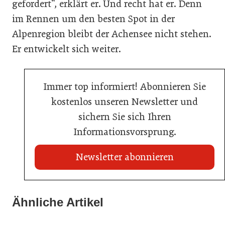
gefordert“, erklärt er. Und recht hat er. Denn
im Rennen um den besten Spot in der
Alpenregion bleibt der Achensee nicht stehen.
Er entwickelt sich weiter.
Immer top informiert! Abonnieren Sie
kostenlos unseren Newsletter und
sichern Sie sich Ihren
Informationsvorsprung.
Newsletter abonnieren
22. Juli 2026
Travel Start-up Night 2026: Beste Tourismus-Idee
Ähnliche Artikel
22. Juli 2026
gesucht
20. Juli 2026
MCI-Professorin erhält internationale Auszeichnung