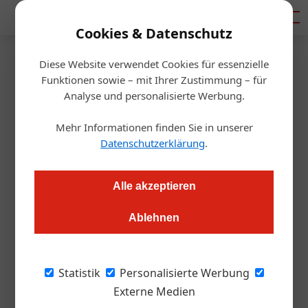
Mediadaten
Cookies & Datenschutz
Diese Website verwendet Cookies für essenzielle
Startseite
/
Gastro & Hotel
Funktionen sowie – mit Ihrer Zustimmung – für
Mitarbeiter
Analyse und personalisierte Werbung.
Arbeitskraft-Alarm:
Mehr Informationen finden Sie in unserer
Unternehmen in Personalnot
Datenschutzerklärung
.
Alexander Grübling
01.06.2023, 09:40 Uhr
Alle akzeptieren
Ablehnen
Austrian Business Check: Trotz positiver Geschäftsprognosen
stehen heimische Unternehmen weiter vor großen Problemen.
Statistik
Personalisierte Werbung
Bild oben: Teilzeitarbeit wird immer
Externe Medien