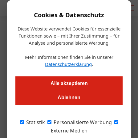
Mediadaten
Cookies & Datenschutz
Diese Website verwendet Cookies für essenzielle
Startseite
/
Gastro & Hotel
Funktionen sowie – mit Ihrer Zustimmung – für
Events
Analyse und personalisierte Werbung.
Das Programm des
Mehr Informationen finden Sie in unserer
Schrammel.Klang.Festivals
Datenschutzerklärung
.
Redaktion.OEGZ
23.05.2025, 10:26 Uhr
Alle akzeptieren
Ablehnen
Für das 19. Schrammel.Klang.Festival vom 4. – 13. Juli in
Litschau rund um den Herrensee hat Festivalgründer Zeno
Stanek wieder eine Reihe an Musikgruppen gewinnen können.
Statistik
Personalisierte Werbung
Externe Medien