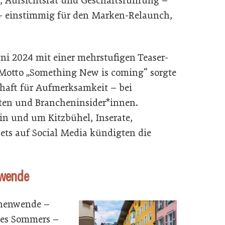
d, Aufsichtsrat und Geschäftsführung –
– einstimmig für den Marken-Relaunch,
ni 2024 mit einer mehrstufigen Teaser-
Motto „Something New is coming“ sorgte
chaft für Aufmerksamkeit – bei
ten und Brancheninsider*innen.
n und um Kitzbühel, Inserate,
pets auf Social Media kündigten die
nwende
nnenwende –
es Sommers –