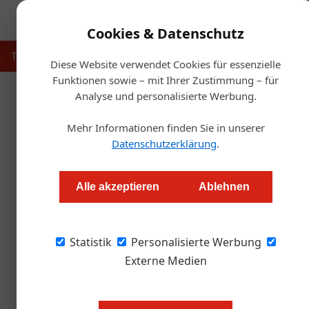
Cookies & Datenschutz
Touristik
Gastronomie
Hotellerie
Handel & Herst
Diese Website verwendet Cookies für essenzielle
Funktionen sowie – mit Ihrer Zustimmung – für
Analyse und personalisierte Werbung.
Startse
Mehr Informationen finden Sie in unserer
Datenschutzerklärung
.
Kitzbühel: War das
Alle akzeptieren
Ablehnen
Redaktion.OEGZ
Statistik
Personalisierte Werbung
Kitzbühel Tourismus befasste sich vor einem
neu zu positionieren. Nun folgt eine erste Zwi
Externe Medien