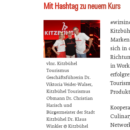
Mit Hashtag zu neuem Kurs
#wirsin
Kitzbüh
Markenb
sich in
Richtun
vlnr. Kitzbühel
in Work
Tourismus
erfolgre
Geschäftsführerin Dr.
Tourism
Viktoria Veider-Walser,
Produkt
Kitzbühel Tourismus
Obmann Dr. Christian
Harisch und
Koopera
Bürgermeister der Stadt
Culinar
Kitzbühel Dr. Klaus
Networ
Winkler © Kitzbühel