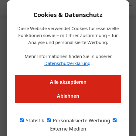
Mediadaten
Cookies & Datenschutz
Diese Website verwendet Cookies für essenzielle
Startseite
/
Gastro & Hotel
Funktionen sowie – mit Ihrer Zustimmung – für
Fafga: Gute Stimmung, einige
Analyse und personalisierte Werbung.
Forderungen
Mehr Informationen finden Sie in unserer
Datenschutzerklärung
.
Redaktion.OEGZ
22.09.2022, 13:29 Uhr
Alle akzeptieren
Die Fafga – Alpine Superior in Innsbruck ist nach zwei Jahren
Ablehnen
Pause zurückgekehrt. Am traditionellen Tourismustag
formulierten die Branchenvertreter ihre Wünsche und
Forderungen.
Statistik
Personalisierte Werbung
Externe Medien
Nach der pandemiebedingten Pause findet die