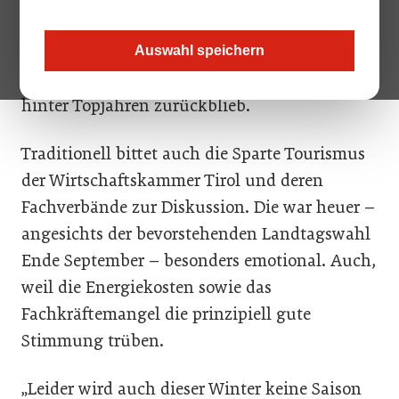
Fafga in Innsbruck wieder statt (bis zum
22.September). Ein wichtiges Signal für die
Auswahl speichern
Branche, auch wenn das Gästeaufkommen
hinter Topjahren zurückblieb.
Traditionell bittet auch die Sparte Tourismus
der Wirtschaftskammer Tirol und deren
Fachverbände zur Diskussion. Die war heuer –
angesichts der bevorstehenden Landtagswahl
Ende September – besonders emotional. Auch,
weil die Energiekosten sowie das
Fachkräftemangel die prinzipiell gute
Stimmung trüben.
„Leider wird auch dieser Winter keine Saison