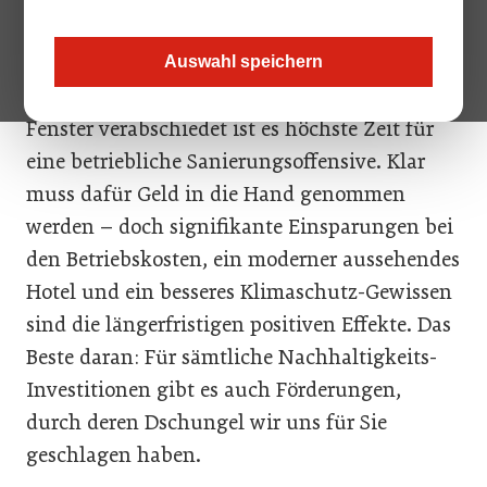
auffressen, der kühle Keller auch das
Erdgeschoss ungemütlich macht und die
Auswahl speichern
Wärme in den Gästezimmern sich über die
Fenster verabschiedet ist es höchste Zeit für
eine betriebliche Sanierungsoffensive. Klar
muss dafür Geld in die Hand genommen
werden – doch signifikante Einsparungen bei
den Betriebskosten, ein moderner aussehendes
Hotel und ein besseres Klimaschutz-Gewissen
sind die längerfristigen positiven Effekte. Das
Beste daran: Für sämtliche Nachhaltigkeits-
Investitionen gibt es auch Förderungen,
durch deren Dschungel wir uns für Sie
geschlagen haben.