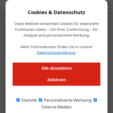
Mediadaten
Cookies & Datenschutz
Diese Website verwendet Cookies für essenzielle
Startseite
/
Gastro & Hotel
Funktionen sowie – mit Ihrer Zustimmung – für
„Grüne“ Förderungen für
Analyse und personalisierte Werbung.
österreichische Hotels
Mehr Informationen finden Sie in unserer
Datenschutzerklärung
.
Matthias Hauptmann
29.04.2021, 00:00 Uhr
Alle akzeptieren
Welche Sanierungs- und Umbaumaßnahmen an
Ablehnen
Hotelimmobilien sind förderbar? Wir haben uns die
wichtigsten Angebote der Kommunalkredit für Sie
angesehen.
Statistik
Personalisierte Werbung
Externe Medien
Wenn die Heizkosten jeden Gewinn