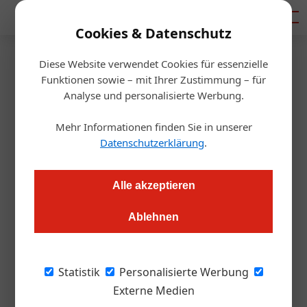
Mediadaten
Cookies & Datenschutz
Diese Website verwendet Cookies für essenzielle
Startseite
/
Hotellerie
Funktionen sowie – mit Ihrer Zustimmung – für
Auszeichnung
Analyse und personalisierte Werbung.
Die besten Seminarhotels und
Mehr Informationen finden Sie in unserer
Locations Österreichs
Datenschutzerklärung
.
Redaktion.OEGZ
28.04.2025, 14:29 Uhr
Alle akzeptieren
Ablehnen
Was für die Hotellerie die Sternekategorisierung und für die
Gastronomie die Hauben sind, das ist für die Seminarbranche
der Goldene Flipchart. Am 22. April 2025 wurden Österreichs
Statistik
Personalisierte Werbung
beste Seminarhotels und Locations ausgezeichnet.
Externe Medien