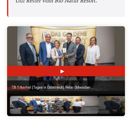
Ulli Retter vom Bio Natur Resort.
►
◄
Elfi Schenkel (Tagen in Österreich), Peter Ochensberger, Astrid Ochensberger, Andreas Hofer, Georg Lorenz (Gartenhotel Ochensberger), Thomas Wolfsegger (Tagen in Österreich) ©Tagen in Österreich/APA/Fessl
mehr anzeigen