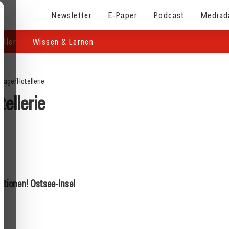
Newsletter
E-Paper
Podcast
Mediad
eller
Wissen & Lernen
page
/
Hotellerie
tellerie
ffnet ab 3. August
29. Juli 2026
elgäste
Neue Vermietercoaches in Tirol
Hotellerie
itionen! Ostsee-Insel