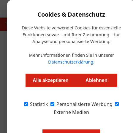
Cookies & Datenschutz
Touristik
Gastronomie
Hotellerie
Handel & Herst
Diese Website verwendet Cookies für essenzielle
Funktionen sowie – mit Ihrer Zustimmung – für
Analyse und personalisierte Werbung.
Home
Mehr Informationen finden Sie in unserer
31. Juli 2026
30. Juli 2026
Ho
Tourismusakademie erweitert
Datenschutzerklärung
.
Palais Coburg ö
Weiterbildungsangebot
wieder für Hot
Alle akzeptieren
Ablehnen
Hotellerie
Hotellerie
24. Juli 2026
Hotellerie
Statistik
Personalisierte Werbung
Sechs neue Standorte, große Invest
Externe Medien
& Dolomiten sind bei „Familux“ fix
20. Juli 2026
Hotellerie