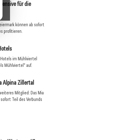
fensive für die
eiermark können ab sofort
s profitieren.
Hotels
Hotels im Mühlviertel
s Mühlviertel" auf.
 Alpina Zillertal
 aus Österreich!
20. Juli 2026
weiteres Mitglied: Das Mia
der Award-Nacht der
Young Talents Day: Zehn Häuser an
b sofort Teil des Verbunds
einem Tag
Hotellerie