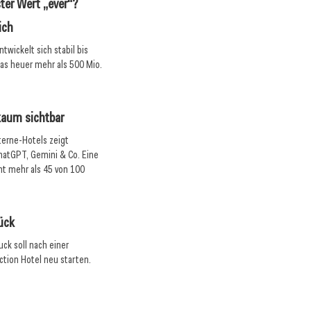
ter Wert „ever“?
ich
wickelt sich stabil bis
 das heuer mehr als 500 Mio.
kaum sichtbar
terne-Hotels zeigt
ChatGPT, Gemini & Co. Eine
cht mehr als 45 von 100
ück
uck soll nach einer
tion Hotel neu starten.