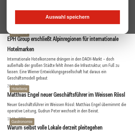
deutlich
Nettoumsatz steigt auf 336,9 Millionen Euro, Total Average Room Rate
Auswahl speichern
legt um 6,5 Prozent zu.
26. Mai 2026
Hotellerie
EPH Group erschließt Alpinregionen für internationale
Hotelmarken
Internationale Hotelkonzerne drängen in den DACH-Markt – doch
außerhalb der großen Städte fehlt ihnen die Infrastruktur, um Fuß zu
fassen. Eine Wiener Entwicklungsgesellschaft hat daraus ein
Geschäftsmodell gebaut
20. Mai 2026
Hotellerie
Matthias Engel neuer Geschäftsführer im Weissen Rössl
Neuer Geschäftsführer im Weissen Rössl: Matthias Engel übernimmt die
operative Leitung, Gudrun Peter wechselt in den Beirat.
19. Mai 2026
Gastronomie
Warum selbst volle Lokale derzeit pleitegehen