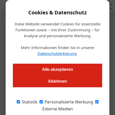
Mediadaten
Cookies & Datenschutz
Diese Website verwendet Cookies für essenzielle
Homepage
/
Hotellerie
Funktionen sowie – mit Ihrer Zustimmung – für
Hotellerie
Analyse und personalisierte Werbung.
Mehr Informationen finden Sie in unserer
Datenschutzerklärung
.
« Vorherige
2
Nächste »
01. Juni 2026
01. Juni 2026
Der Fachkräftemangel beginnt im Betrieb, nicht im
Alle akzeptieren
Pama Cryo: Frieren im Hotel
29. Mai 2026
Recruiting
Das Erfolgsmodell von Schärding
Ablehnen
Hotellerie
Allgemein
Hotellerie
Statistik
Personalisierte Werbung
28. Mai 2026
Hotellerie
Externe Medien
Familotel steigert Profitabilität der Mitgliedsbetriebe