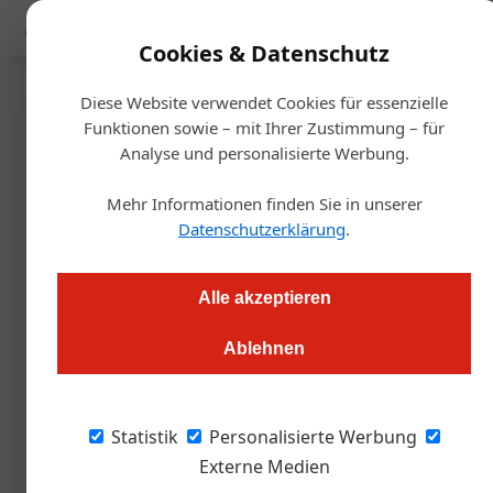
Mediadaten
Cookies & Datenschutz
Diese Website verwendet Cookies für essenzielle
Startseite
/
Gastro & Hotel
Funktionen sowie – mit Ihrer Zustimmung – für
Motel One: neues Haus in Graz
Analyse und personalisierte Werbung.
Mehr Informationen finden Sie in unserer
Redaktion.OEGZ
13.07.2022, 03:39 Uhr
Datenschutzerklärung
.
Das erste Motel One der Steiermark hat eröffnet. Nach
Alle akzeptieren
umfangreichen Sanierungsarbeiten am historischen Gebäude
zog nun das Motel One Graz am Jakominiplatz mitten im
Ablehnen
Zentrum der Stadt ein.
Statistik
Personalisierte Werbung
Das neue Haus mit 160 Zimmern punktet vor
Externe Medien
allem durch seine außergewöhnliche