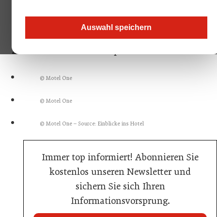
Gestaltung. Dafür zeichnen sich sowohl das
Grazer Architekturbüro Hohensinn als auch
Auswahl speichern
die Künstlerin DECASA verantwortlich. Die
Zimmer sind ab 89 Euro pro Nacht buchbar.
© Motel One
© Motel One
© Motel One – Source: Einblicke ins Hotel
Immer top informiert! Abonnieren Sie
kostenlos unseren Newsletter und
sichern Sie sich Ihren
Informationsvorsprung.