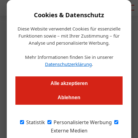
Mediadaten
Cookies & Datenschutz
Diese Website verwendet Cookies für essenzielle
Startseite
/
Gastro & Hotel
Funktionen sowie – mit Ihrer Zustimmung – für
Steiermark
Analyse und personalisierte Werbung.
Neue Sonnseitn Trails im
Mehr Informationen finden Sie in unserer
Bikeland
Datenschutzerklärung
.
Redaktion.OEGZ
23.05.2025, 08:32 Uhr
Alle akzeptieren
Ablehnen
In der österreichischen Tourismusregion Schladming-
Dachstein entstehen ab kommendem Herbst mit
Unterstützung des Landes Steiermark rund 60 Kilometer
Statistik
Personalisierte Werbung
neue Bike-Strecken.
Externe Medien