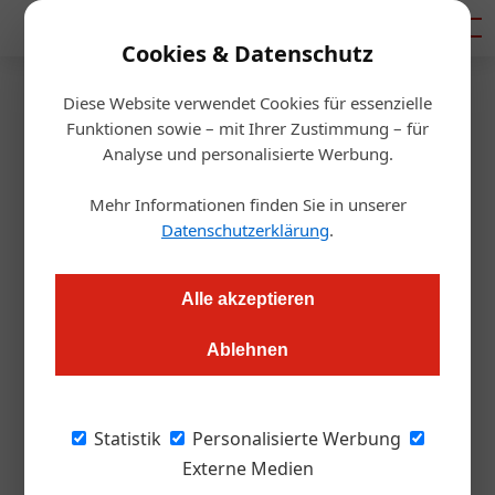
Mediadaten
Cookies & Datenschutz
Diese Website verwendet Cookies für essenzielle
Startseite
/
Gastro & Hotel
Funktionen sowie – mit Ihrer Zustimmung – für
ÖHV-Urlaubsradar
Analyse und personalisierte Werbung.
Osterurlaub: Am liebsten in
Mehr Informationen finden Sie in unserer
Österreich
Datenschutzerklärung
.
Redaktion.OEGZ
11.04.2025, 10:00 Uhr
Alle akzeptieren
Ablehnen
Auch unter Österreicher*innen ist das eigene Land als
Reiseziel zu Ostern sehr beliebt. Das zeigt der ÖHV-
Urlaubsradar in der neuesten von Reppublika durchgeführten
Statistik
Personalisierte Werbung
Umfrage.
Externe Medien