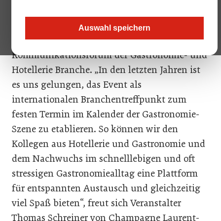
Als weltweit einzigartige Veranstaltung
Auswahl speichern
versteht sich die Ski-WM der Gastronomie als
Kommunikationsforum der Gastronomie- und
Hotellerie Branche. „In den letzten Jahren ist
es uns gelungen, das Event als
internationalen Branchentreffpunkt zum
festen Termin im Kalender der Gastronomie-
Szene zu etablieren. So können wir den
Kollegen aus Hotellerie und Gastronomie und
dem Nachwuchs im schnelllebigen und oft
stressigen Gastronomiealltag eine Plattform
für entspannten Austausch und gleichzeitig
viel Spaß bieten“, freut sich Veranstalter
Thomas Schreiner von Champagne Laurent-