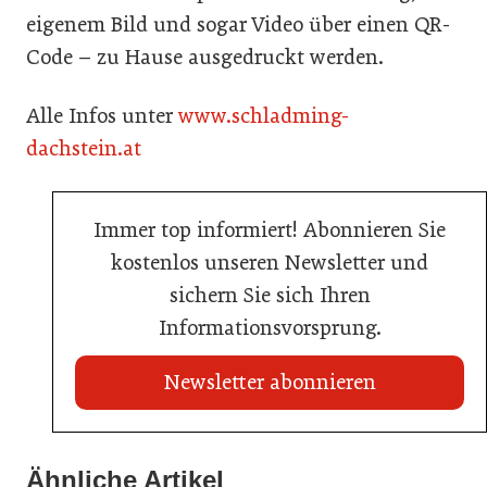
eigenem Bild und sogar Video über einen QR-
Code – zu Hause ausgedruckt werden.
Alle Infos unter
www.schladming-
dachstein.at
Immer top informiert! Abonnieren Sie
kostenlos unseren Newsletter und
sichern Sie sich Ihren
Informationsvorsprung.
Newsletter abonnieren
22. Juli 2026
Travel Start-up Night 2026: Beste Tourismus-Idee
Ähnliche Artikel