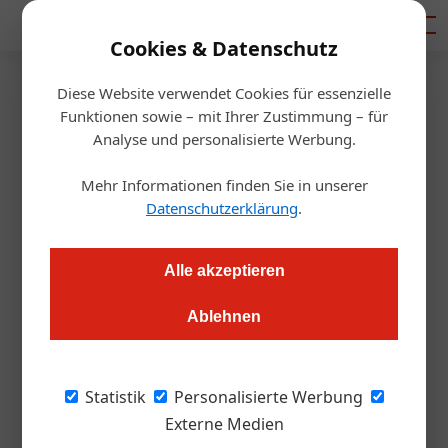
Mediadaten
Cookies & Datenschutz
Diese Website verwendet Cookies für essenzielle
Startseite
/
Gastro & Hotel
Funktionen sowie – mit Ihrer Zustimmung – für
Schladming-Dachstein bietet
Analyse und personalisierte Werbung.
„4-Berge-Naschtour“
Mehr Informationen finden Sie in unserer
Datenschutzerklärung
.
Alexander Grübling
19.12.2017, 10:23 Uhr
Alle akzeptieren
Schifahren und Kulinarik: Das neue Package ist ein
Ablehnen
Erlebnisangebot im Rahmen von „Ski amadé made my day“.
Man muss kein VIP sein, um sich wie ein VIP
Statistik
Personalisierte Werbung
zu fühlen: Gäste der der
Externe Medien