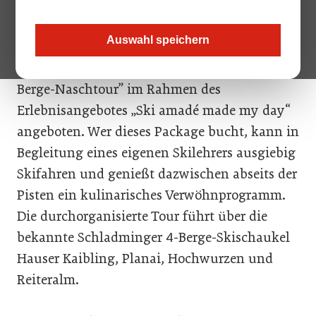
Urlaubsregion
Schladming-Dachstein
haben
ab Jänner die Möglichkeit, ein neues,
Auswahl speichern
kulinarisches Spezialangebot in Anspruch zu
nehmen. Dort wird ab Jänner die exklusive “4-
Berge-Naschtour” im Rahmen des
Erlebnisangebotes „Ski amadé made my day“
angeboten. Wer dieses Package bucht, kann in
Begleitung eines eigenen Skilehrers ausgiebig
Skifahren und genießt dazwischen abseits der
Pisten ein kulinarisches Verwöhnprogramm.
Die durchorganisierte Tour führt über die
bekannte Schladminger 4-Berge-Skischaukel
Hauser Kaibling, Planai, Hochwurzen und
Reiteralm.