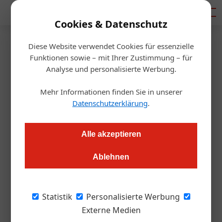
Mediadaten
Cookies & Datenschutz
Diese Website verwendet Cookies für essenzielle
Startseite
/
Gastro & Hotel
Funktionen sowie – mit Ihrer Zustimmung – für
Tourismus
Analyse und personalisierte Werbung.
Seilbahn Kahlenberg:
Mehr Informationen finden Sie in unserer
Rutschpartie oder freie Fahrt?
Datenschutzerklärung
.
Alexander Grübling
05.07.2023, 11:38 Uhr
Alle akzeptieren
Ablehnen
Das Projekt hat eine steile regulatorische Herausforderung
vor sich. Die Landung könnte holprig werden.
Statistik
Personalisierte Werbung
Das geplante Seilbahn-Projekt in Wien könnte
Externe Medien