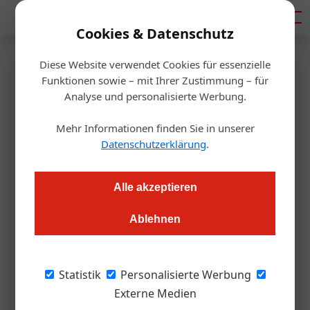
Mediadaten
Cookies & Datenschutz
Diese Website verwendet Cookies für essenzielle
Startseite
/
Gastro & Hotel
Funktionen sowie – mit Ihrer Zustimmung – für
Steigenberger Golf Resort
Analyse und personalisierte Werbung.
Mallorca verkauft
Mehr Informationen finden Sie in unserer
Datenschutzerklärung
.
Alexander Grübling
26.09.2017, 08:31 Uhr
Alle akzeptieren
Das ehemalige Dorint-Hotel hat mit dem Investor ZIBA
Ablehnen
Leisure Ltd. einen neuen Eigentümer. Betreiber bleibt
weiterhin RIMC.
Statistik
Personalisierte Werbung
Das Steigenberger Golf Resort Camp del Mar
Externe Medien