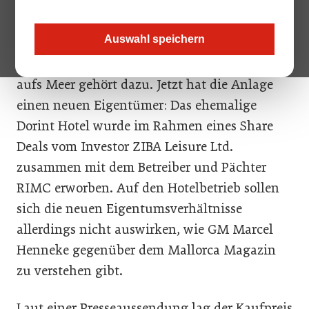
(164 Zimmer) wurde erst vor kurzem renoviert,
hat einen Wellnessbereich (1400
Auswahl speichern
Quadratmeter) sowie ein eigenes
Fitnesscenter. Auch ein Golfplatz mit Blick
aufs Meer gehört dazu. Jetzt hat die Anlage
einen neuen Eigentümer: Das ehemalige
Dorint Hotel wurde im Rahmen eines Share
Deals vom Investor ZIBA Leisure Ltd.
zusammen mit dem Betreiber und Pächter
RIMC erworben. Auf den Hotelbetrieb sollen
sich die neuen Eigentumsverhältnisse
allerdings nicht auswirken, wie GM Marcel
Henneke gegenüber dem Mallorca Magazin
zu verstehen gibt.
Laut einer Presseaussendung lag der Kaufpreis