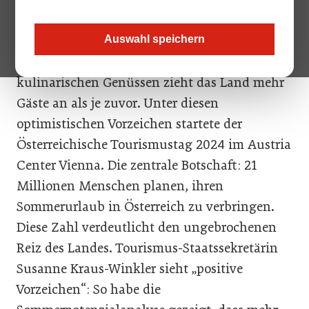
Reisehighlight zu werden: Millionen von
Urlaubern haben Österreich fest im Visier. Mit
Auswahl speichern
seiner atemberaubenden Natur und
kulinarischen Genüssen zieht das Land mehr
Gäste an als je zuvor. Unter diesen
optimistischen Vorzeichen startete der
Österreichische Tourismustag 2024 im Austria
Center Vienna. Die zentrale Botschaft: 21
Millionen Menschen planen, ihren
Sommerurlaub in Österreich zu verbringen.
Diese Zahl verdeutlicht den ungebrochenen
Reiz des Landes. Tourismus-Staatssekretärin
Susanne Kraus-Winkler sieht „positive
Vorzeichen“: So habe die