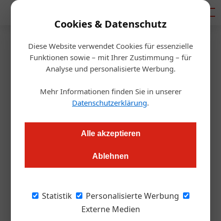
Mediadaten
Cookies & Datenschutz
Diese Website verwendet Cookies für essenzielle
Startseite
/
Gastro & Hotel
Funktionen sowie – mit Ihrer Zustimmung – für
Tourismus
Analyse und personalisierte Werbung.
Tourismustag 2024: Ein
Mehr Informationen finden Sie in unserer
Sommer voller Hoffnung
Datenschutzerklärung
.
Redaktion.OEGZ
22.05.2024, 23:14 Uhr
Alle akzeptieren
Ablehnen
21 Millionen Menschen planen, ihren Sommerurlaub in
Österreich zu verbringen. Ein Blick auf verheißungsvolle
Zahlen und Trends.
Statistik
Personalisierte Werbung
Externe Medien
Der Sommer 2024 verspricht ein