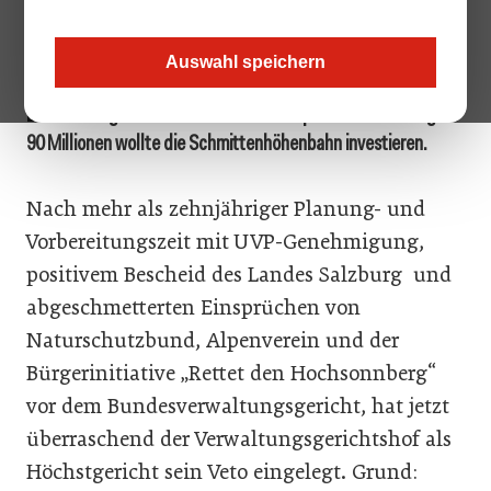
angeschlossen werden. Damit würde man auch Anschluss an
das größte Skigebiet Österreichs bekommen: Saalbach-
Hinterglemm, Leogang, Fieberbrunn und Kitzsteinhorn. Für
Auswahl speichern
die aufgrund der Sonnenlage zwingend notwendige
Beschneiung wollte man einen neuen Speicherteich anlegen.
90 Millionen wollte die Schmittenhöhenbahn investieren.
Nach mehr als zehnjähriger Planung- und
Vorbereitungszeit mit UVP-Genehmigung,
positivem Bescheid des Landes Salzburg und
abgeschmetterten Einsprüchen von
Naturschutzbund, Alpenverein und der
Bürgerinitiative „Rettet den Hochsonnberg“
vor dem Bundesverwaltungsgericht, hat jetzt
überraschend der Verwaltungsgerichtshof als
Höchstgericht sein Veto eingelegt. Grund: