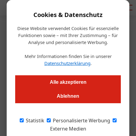
Mediadaten
Cookies & Datenschutz
Diese Website verwendet Cookies für essenzielle
Startseite
/
Gastro & Hotel
Funktionen sowie – mit Ihrer Zustimmung – für
Überraschung:
Analyse und personalisierte Werbung.
Verwaltungsgerichtshof
Mehr Informationen finden Sie in unserer
Datenschutzerklärung
.
bremst umstrittene Schmitten-
Erweiterung
Alle akzeptieren
Ablehnen
Redaktion
10.01.2020, 13:48 Uhr
Piesendorf im Pinzgau soll mit vier Liftanlagen samt
Statistik
Personalisierte Werbung
dazugehörigen Pisten an das Skigebiet Schmittenhöhe
Externe Medien