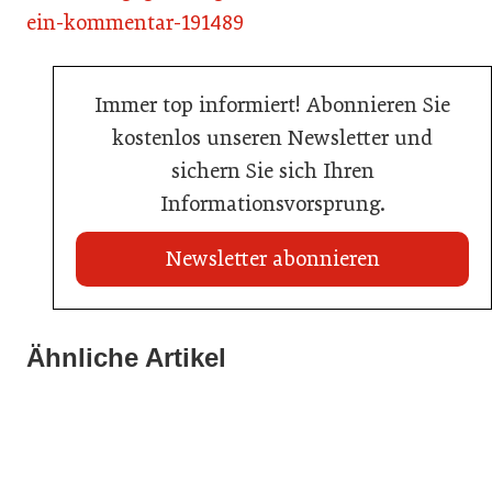
ein-kommentar-191489
Immer top informiert! Abonnieren Sie
kostenlos unseren Newsletter und
sichern Sie sich Ihren
Informationsvorsprung.
Newsletter abonnieren
22. Juli 2026
Travel Start-up Night 2026: Beste Tourismus-Idee
Ähnliche Artikel
22. Juli 2026
gesucht
20. Juli 2026
MCI-Professorin erhält internationale Auszeichnung
Zillertalbahn: Diesel hat ausgedient
Tourismusbranche
Tourismusbranche