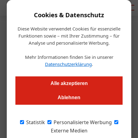
Mediadaten
Cookies & Datenschutz
Diese Website verwendet Cookies für essenzielle
Startseite
/
Gastro & Hotel
Funktionen sowie – mit Ihrer Zustimmung – für
Events
Analyse und personalisierte Werbung.
Weinplauderei Bludenz:
Mehr Informationen finden Sie in unserer
Veranstaltungen für den edlen
Datenschutzerklärung
.
Tropfen
Alle akzeptieren
Redaktion.OEGZ
01.08.2025, 10:20 Uhr
Ablehnen
Auch 2025 lädt Bludenz wieder zur „Weinplauderei“ – einer
Statistik
Personalisierte Werbung
Veranstaltungsreihe, die am 14. August und von 25. bis 27.
Externe Medien
September edle Tropfen, kulinarische Köstlichkeiten und