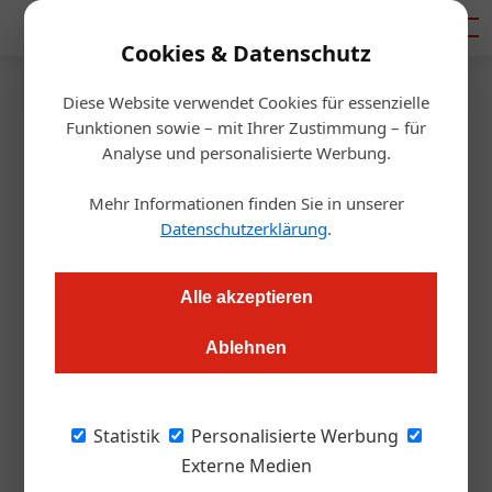
Mediadaten
Cookies & Datenschutz
Diese Website verwendet Cookies für essenzielle
Startseite
/
Gastro & Hotel
Funktionen sowie – mit Ihrer Zustimmung – für
Tourismus
Analyse und personalisierte Werbung.
Ybbs an der Donau: Neue
Mehr Informationen finden Sie in unserer
Drehscheibe für
Datenschutzerklärung
.
Luxuskreuzfahrten
Alle akzeptieren
Redaktion.OEGZ
17.04.2024, 09:57 Uhr
Ablehnen
Die Stadt entwickelt sich immer mehr zum Anlaufpunkt für
Statistik
Personalisierte Werbung
Kreuzfahrtschiffe. Touristisch gesehen eine wertvolle
Externe Medien
Ergänzung.