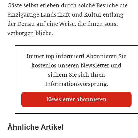
Gäste selbst erleben durch solche Besuche die
einzigartige Landschaft und Kultur entlang
der Donau auf eine Weise, die ihnen sonst
verborgen bliebe.
Immer top informiert! Abonnieren Sie
kostenlos unseren Newsletter und
sichern Sie sich Ihren
Informationsvorsprung.
Newsletter abonnieren
22. Juli 2026
Travel Start-up Night 2026: Beste Tourismus-Idee
Ähnliche Artikel
22. Juli 2026
gesucht