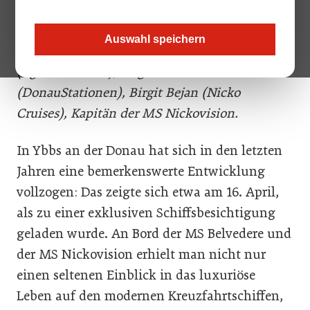
Bild oben: Kapitän der MS Belvedere, Michael
Auswahl speichern
Ringsmuth (Fa. Zwölfer), Ulriche Schachner
(Bgm. von Ybbs), Birgit Brandner-Wallner
(DonauStationen), Birgit Bejan (Nicko
Cruises), Kapitän der MS Nickovision.
In Ybbs an der Donau hat sich in den letzten
Jahren eine bemerkenswerte Entwicklung
vollzogen: Das zeigte sich etwa am 16. April,
als zu einer exklusiven Schiffsbesichtigung
geladen wurde. An Bord der MS Belvedere und
der MS Nickovision erhielt man nicht nur
einen seltenen Einblick in das luxuriöse
Leben auf den modernen Kreuzfahrtschiffen,