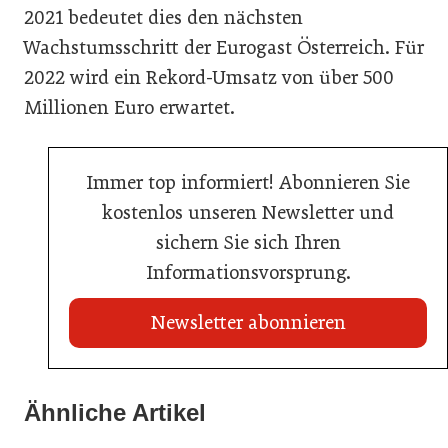
2021 bedeutet dies den nächsten
Wachstumsschritt der Eurogast Österreich. Für
2022 wird ein Rekord-Umsatz von über 500
Millionen Euro erwartet.
Immer top informiert! Abonnieren Sie
kostenlos unseren Newsletter und
sichern Sie sich Ihren
Informationsvorsprung.
Newsletter abonnieren
Ähnliche Artikel
20. Juli 2026
23. Juni 2026
Metro Österreich: Wechsel in der Chef-Etage