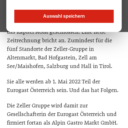
Zeller Kaufleute haben die Marke AGM
Auswahl speichern
gegründet. Heute, mehr als 50 Jahre später, ist
das Kapitel AGM geschlossen. Eine neue
Zeitrechnung bricht an. Zumindest für die
fünf Standorte der Zeller-Gruppe in
Altenmarkt, Bad Hofgastein, Zell am
See/Maishofen, Salzburg und Hall in Tirol.
Sie alle werden ab 1. Mai 2022 Teil der
Eurogast Österreich sein. Und das hat Folgen.
Die Zeller Gruppe wird damit zur
Gesellschafterin der Eurogast Österreich und
firmiert fortan als Alpin Gastro Markt GmbH.