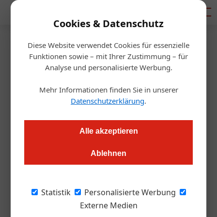
Mediadaten
Cookies & Datenschutz
Diese Website verwendet Cookies für essenzielle
Startseite
/
Handel
Funktionen sowie – mit Ihrer Zustimmung – für
Gastro-Großhandel
Analyse und personalisierte Werbung.
Eurogast holt die AGM Zeller-
Mehr Informationen finden Sie in unserer
Gruppe ins Boot
Datenschutzerklärung
.
Alexander Grübling
15.02.2022, 10:46 Uhr
Alle akzeptieren
Ablehnen
Mit 1. Mai 2022 legt Eurogast zu und bekommt gleich fünf
neue Standorte: Die bisherigen AGM-Großmärkte
Altenmarkt, Bad Hofgastein, Zell am See/Maishofen,
Statistik
Personalisierte Werbung
Salzburg sowie Hall in Tirol werden vollständige Mitglieder
Externe Medien
der Gruppe. Was bedeutet das für die 7000 Kunden?