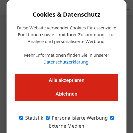
Mediadaten
Cookies & Datenschutz
Diese Website verwendet Cookies für essenzielle
Startseite
/
Handel
Funktionen sowie – mit Ihrer Zustimmung – für
Gastronomie
Analyse und personalisierte Werbung.
Aus BrauUnion.Plus wird
Mehr Informationen finden Sie in unserer
„eazle“
Datenschutzerklärung
.
Alexander Grübling
08.11.2023, 10:44 Uhr
Alle akzeptieren
Ablehnen
Die Brau Union Österreich hat ihren B2B Online-Shop neu
gestaltet und vereinfacht so Geschäftsprozesse für
Gastronomen.
Statistik
Personalisierte Werbung
Externe Medien
Mit dem Launch von
„eazle“
, einer