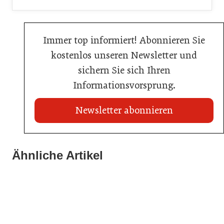
Immer top informiert! Abonnieren Sie
kostenlos unseren Newsletter und
sichern Sie sich Ihren
Informationsvorsprung.
Newsletter abonnieren
Ähnliche Artikel
20. Juli 2026
23. Juni 2026
Metro Österreich: Wechsel in der Chef-Etage
Sixty Rum
16. Juni 2026
Schlumberger übernimmt Marken von Eggers & Franke
Handel
Allgemein
Handel