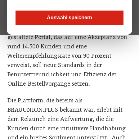
innovativen Kunden-Plattform, markiert die
Brau Union Österreich den nächsten Schritt in
Auswahl speichern
ihrer digitalen Transformation. Das neu
gestaltete Portal, das auf eine Akzeptanz von
rund 14.500 Kunden und eine
Weiterempfehlungsrate von 90 Prozent
verweist, soll neue Standards in der
Benutzerfreundlichkeit und Effizienz der
Online-Bestellvorgänge setzen.
Die Plattform, die bereits als
BRAUUNION.PLUS bekannt war, erlebt mit
dem Relaunch eine Aufwertung, die die
Kunden durch eine intuitivere Handhabung
und ein breites Sortiment unterstützt. Auch