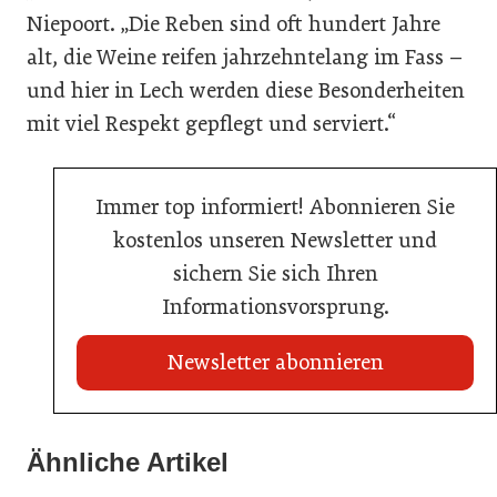
Niepoort. „Die Reben sind oft hundert Jahre
alt, die Weine reifen jahrzehntelang im Fass –
und hier in Lech werden diese Besonderheiten
mit viel Respekt gepflegt und serviert.“
Immer top informiert! Abonnieren Sie
kostenlos unseren Newsletter und
sichern Sie sich Ihren
Informationsvorsprung.
Newsletter abonnieren
Ähnliche Artikel
20. Juli 2026
23. Juni 2026
Metro Österreich: Wechsel in der Chef-Etage