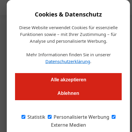
Mediadaten
Cookies & Datenschutz
Diese Website verwendet Cookies für essenzielle
Startseite
/
Handel
Funktionen sowie – mit Ihrer Zustimmung – für
„Best Bottle Award 2023“ geht
Analyse und personalisierte Werbung.
nach Oberlech
Mehr Informationen finden Sie in unserer
Datenschutzerklärung
.
Julia Schwarz
13.12.2023, 12:01 Uhr
Alle akzeptieren
Ein seltener Tawny-Portwein, gereift für einen König, stiehlt
Ablehnen
die Show beim prestigeträchtigen Best Bottle Award in Lech
Zürs.
Statistik
Personalisierte Werbung
Bild oben: Gerhard Lucian nahm die Trophäe
Externe Medien