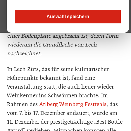
entgegen, die vom österreichischen Künstler
Markus Hofer gestaltet wurde. Die Plastik
Auswahl speichern
integriert die (leere) Flasche einer Colheita
Magnum 1997 von Niepoort, die kopfüber auf
einer Bodenplatte angebracht ist, deren Form
wiederum die Grundfläche von Lech
nachzeichnet.
In Lech Zürs, das für seine kulinarischen
Höhepunkte bekannt ist, fand eine
Veranstaltung statt, die auch heuer wieder
Weinkenner ins Schwärmen brachte. Im
Rahmen des
Arlberg Weinberg Festivals
, das
vom 7. bis 17. Dezember andauert, wurde am
11. Dezember der prestigeträchtige „Best Bottle
Award“ verliehen. Mitmachen konnten alle