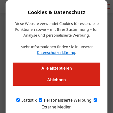
Mediadaten
Cookies & Datenschutz
Diese Website verwendet Cookies für essenzielle
Startseite
/
Handel
Funktionen sowie – mit Ihrer Zustimmung – für
Coronahilfen? Bitte warten!
Analyse und personalisierte Werbung.
Mehr Informationen finden Sie in unserer
Alexander Grübling
11.02.2021, 08:57 Uhr
Datenschutzerklärung
.
"Wir hängen weiter in der Luft". Die Hilfen für Gastrozulieferer
Alle akzeptieren
- vom kleinen Gemüsehändler bis zum Großhandel - lassen
weiter auf sich warten. Dramatisch ist die Situation
Ablehnen
mittlerweile auch für viele Brauereien.
Statistik
Personalisierte Werbung
In der Vorwoche hat die
ÖGZ
die Situation der
Externe Medien
Gastrogroßhändler beleuchtet
. Betroffen sind