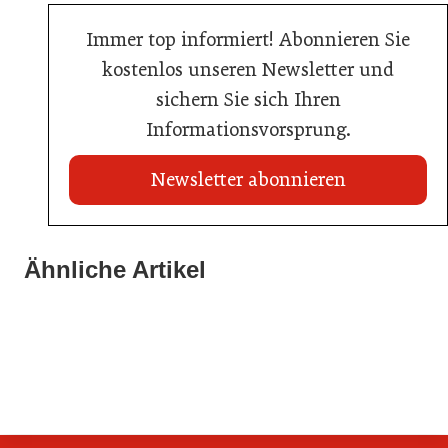
Immer top informiert! Abonnieren Sie
kostenlos unseren Newsletter und
sichern Sie sich Ihren
Informationsvorsprung.
Newsletter abonnieren
Ähnliche Artikel
20. Juli 2026
23. Juni 2026
Metro Österreich: Wechsel in der Chef-Etage
Sixty Rum
16. Juni 2026
Schlumberger übernimmt Marken von Eggers & Franke
Handel
Allgemein
Handel