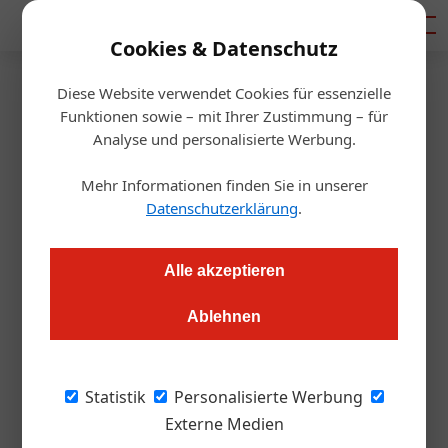
Mediadaten
Cookies & Datenschutz
Diese Website verwendet Cookies für essenzielle
Startseite
/
Handel & Hersteller
Funktionen sowie – mit Ihrer Zustimmung – für
Karriere
Analyse und personalisierte Werbung.
Darbo: Neue Marketingleiterin
Mehr Informationen finden Sie in unserer
Datenschutzerklärung
.
Julia Schwarz
14.03.2024, 14:37 Uhr
Alle akzeptieren
Julia Reiter übernimmt die Marketingbereichsleitung beim
Lebensmittelhersteller in Stans in Tirol.
Ablehnen
Julia Reiter hat mit 18. September 2023 die
Statistik
Personalisierte Werbung
Position des Chief Marketing Officers (CMO)
Externe Medien
bei der
A. Darbo AG
übernommen und