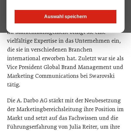
berichtet direkt an den Vorstandsvorsitzenden
Klaus Darbo. Mit umfassender Erfahrung im
Auswahl speichern
strategischen und operativen Marketing sowie
im Markenmanagement bringt sie eine
vielfältige Expertise in das Unternehmen ein,
die sie in verschiedenen Branchen
international erworben hat. Zuletzt war sie als
Vice President Global Brand Management und
Marketing Communications bei Swarovski
tätig.
Die A. Darbo AG stärkt mit der Neubesetzung
der Marketingbereichsleitung ihre Position im
Markt und setzt auf das Fachwissen und die
Führungserfahrung von Julia Reiter, um ihre