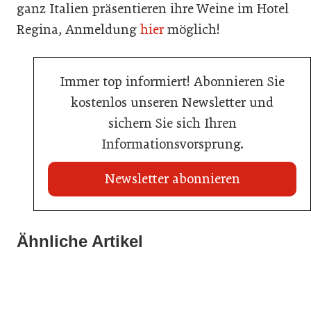
ganz Italien präsentieren ihre Weine im Hotel
Regina, Anmeldung
hier
möglich!
Immer top informiert! Abonnieren Sie
kostenlos unseren Newsletter und
sichern Sie sich Ihren
Informationsvorsprung.
Newsletter abonnieren
22. Juli 2026
Travel Start-up Night 2026: Beste Tourismus-Idee
Ähnliche Artikel
21. Juli 2026
22. Juli 2026
gesucht
War die Fußball-WM 2026 für Ihren Betrieb ein
MCI-Professorin erhält internationale Auszeichnung
Geschäft?
Tourismusbranche