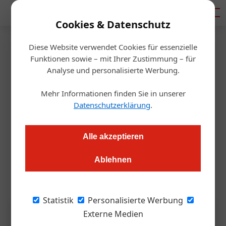
Mediadaten
Cookies & Datenschutz
Diese Website verwendet Cookies für essenzielle
Startseite
/
Gastro & Hotel
Funktionen sowie – mit Ihrer Zustimmung – für
Weinverkostung
Analyse und personalisierte Werbung.
Barolo & Friends
Mehr Informationen finden Sie in unserer
Datenschutzerklärung
.
m.hoeller@wirtschaftsverlag.at
07.01.2026, 11:02 Uhr
Alle akzeptieren
25 Winzer*nnen präsentieren 140 Weine aus dem Piemont,
darunter 10 Barbaresco, 6 Roero, 31 Barbera sowie Dolcetto
Ablehnen
und Verduno Pelaverga
Statistik
Personalisierte Werbung
Externe Medien