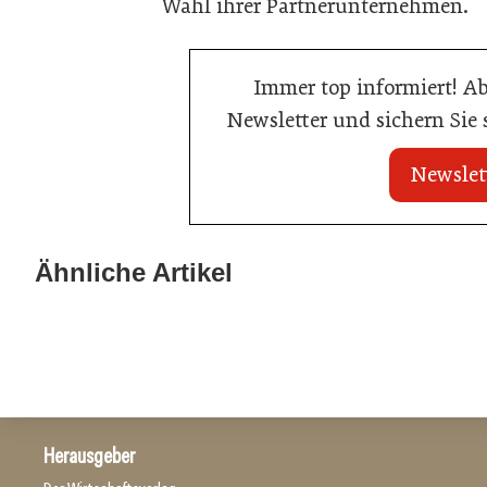
Wahl ihrer Partnerunternehmen.
Immer top informiert! A
Newsletter und sichern Sie
Newslet
20. Juli 2026
18. Juni 2026
Brauerei Schwechat: Georg Gartner
AMA Genuss Re
Ähnliche Artikel
wird neuer Braumeister
Pionierpreis
Hersteller
Gastronomie
Herausgeber