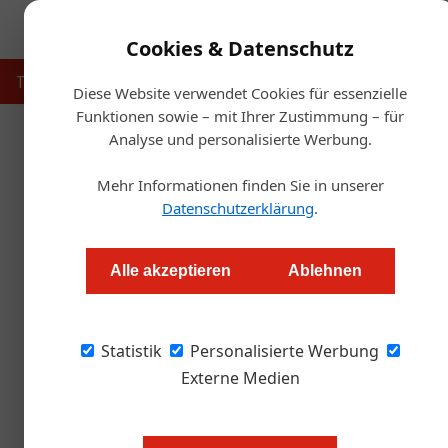
Cookies & Datenschutz
Touristik
Gastronomie
Hotellerie
Handel & Herst
Diese Website verwendet Cookies für essenzielle
Funktionen sowie – mit Ihrer Zustimmung – für
Analyse und personalisierte Werbung.
Start
Mehr Informationen finden Sie in unserer
Hot
Datenschutzerklärung
.
ALC Inklusionsprei
Alle akzeptieren
Ablehnen
Alexander Grübling
Statistik
Personalisierte Werbung
Mit dem Inklusionspreis wird das Salzburger 
Integration von Menschen mit Behinderungen i
Externe Medien