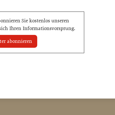
bonnieren Sie kostenlos unseren
 sich Ihren Informationsvorsprung.
ter abonnieren
14. Juni 2026
gion startet
Resch & Frisch steigert Umsatz auf
155 Millionen Euro
Gastronomie