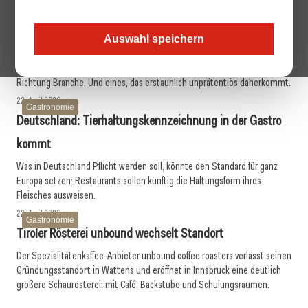
29. April 2026
Gastronomie
Brau Union Campus: Neue Zentrale, neues
Auswahl speichern
Selbstverständnis
Der neue Brau Union Campus in der Linzer Tabakfabrik ist ein Signal in
Richtung Branche. Und eines, das erstaunlich unprätentiös daherkommt.
22. April 2026
Gastronomie
Deutschland: Tierhaltungskennzeichnung in der Gastro
kommt
Was in Deutschland Pflicht werden soll, könnte den Standard für ganz
Europa setzen: Restaurants sollen künftig die Haltungsform ihres
Fleisches ausweisen.
22. April 2026
Gastronomie
Tiroler Rösterei unbound wechselt Standort
Der Spezialitätenkaffee-Anbieter unbound coffee roasters verlässt seinen
Gründungsstandort in Wattens und eröffnet in Innsbruck eine deutlich
größere Schaurösterei: mit Café, Backstube und Schulungsräumen.
10. April 2026
17. April 2026