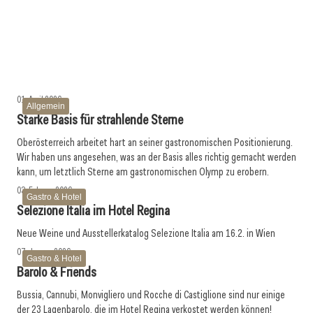
Winterhalter Österreich sucht „SpülerIn des Jahres
Salmonellen-Alarm: Rückruf für Kebap-Spieße
07. April 2026
2026“
Schweizerhaus: Hundert Jahre, ein Bier
Gastronomie
Allgemein
Allgemein
01. April 2026
Allgemein
Starke Basis für strahlende Sterne
Oberösterreich arbeitet hart an seiner gastronomischen Positionierung.
Wir haben uns angesehen, was an der Basis alles richtig gemacht werden
kann, um letztlich Sterne am gastronomischen Olymp zu erobern.
03. Februar 2026
Gastro & Hotel
Selezione Italia im Hotel Regina
Neue Weine und Ausstellerkatalog Selezione Italia am 16.2. in Wien
07. Januar 2026
Gastro & Hotel
Barolo & Friends
Bussia, Cannubi, Monvigliero und Rocche di Castiglione sind nur einige
der 23 Lagenbarolo, die im Hotel Regina verkostet werden können!