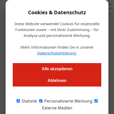
Mediadaten
Cookies & Datenschutz
Diese Website verwendet Cookies für essenzielle
Homepage
/
Hersteller
Funktionen sowie – mit Ihrer Zustimmung – für
20. Juli 2026
Hersteller
Analyse und personalisierte Werbung.
Brauerei Schwechat: Georg Gartner wird neuer
18. Juni 2026
Braumeister
Mehr Informationen finden Sie in unserer
14. Juni 2026
AMA Genuss Region startet Pionierpreis
Datenschutzerklärung
.
Resch & Frisch steigert Umsatz auf 155 Millionen Euro
Hersteller
Gastronomie
Alle akzeptieren
Gastronomie
01. Juni 2026
Ablehnen
Hersteller
SIAL Paris 2026 startet Bewerbungsphase für
Innovations- und Nachhaltigkeitswettbewerbe
Statistik
Personalisierte Werbung
Anmeldungen für SIAL Innovation und SIAL For Change sind ab sofort
Externe Medien
möglich.