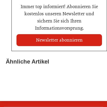
Immer top informiert! Abonnieren Sie
kostenlos unseren Newsletter und
sichern Sie sich Ihren
Informationsvorsprung.
Newsletter abonnieren
21. Juli 2026
21. Juli 2026
War die Fußball-WM 2026 für Ihren Betrieb ein
Ähnliche Artikel
20. Juli 2026
Stipendium für Nachwuchstalent in der Wiener
Geschäft?
Brauerei Schwechat: Georg Gartner wird neuer
Gastronomie
Braumeister
Gastronomie
Gastronomie
Hersteller