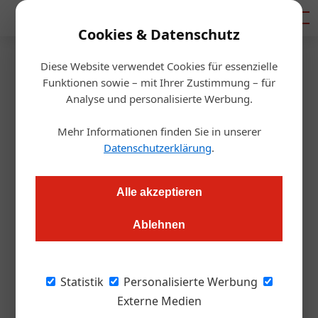
Mediadaten
Cookies & Datenschutz
Diese Website verwendet Cookies für essenzielle
Startseite
/
Gastronomie
Funktionen sowie – mit Ihrer Zustimmung – für
AMA Genuss Region startet
Analyse und personalisierte Werbung.
Pionierpreis
Mehr Informationen finden Sie in unserer
Datenschutzerklärung
.
Redaktion.OEGZ
18.06.2026, 16:13 Uhr
Alle akzeptieren
Gesucht werden innovative Betriebe aus Gastronomie,
Ablehnen
Direktvermarktung und Manufakturen, die mit nachhaltigen
Konzepten überzeugen. Bewerbungen sind noch bis 15. Juli
2026 möglich.
Statistik
Personalisierte Werbung
Externe Medien