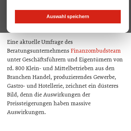
viele, allerdings adressieren diese in erster
Linie private Haushalte. Aber was ist mit
Auswahl speichern
Unternehmen?
Eine aktuelle Umfrage des
Beratungsunternehmens
Finanzombudsteam
unter Geschäftsführern und Eigentümern von
rd. 800 Klein- und Mittelbetrieben aus den
Branchen Handel, produzierendes Gewerbe,
Gastro- und Hotellerie, zeichnet ein düsteres
Bild, denn die Auswirkungen der
Preissteigerungen haben massive
Auswirkungen.