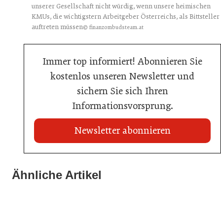
unserer Gesellschaft nicht würdig, wenn unsere heimischen
KMUs, die wichtigstern Arbeitgeber Österreichs, als Bittsteller
auftreten müssen
© finanzombudsteam.at
Immer top informiert! Abonnieren Sie
kostenlos unseren Newsletter und
sichern Sie sich Ihren
Informationsvorsprung.
Newsletter abonnieren
Ähnliche Artikel
20. Juli 2026
23. Juni 2026
Metro Österreich: Wechsel in der Chef-Etage
Sixty Rum
16. Juni 2026
Schlumberger übernimmt Marken von Eggers & Franke
Handel