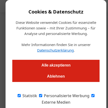
Mediadaten
Cookies & Datenschutz
Diese Website verwendet Cookies für essenzielle
Startseite
/
Handel
Funktionen sowie – mit Ihrer Zustimmung – für
Inflation
Analyse und personalisierte Werbung.
Inflation bringt KMUs in
Mehr Informationen finden Sie in unserer
Bedrängnis
Datenschutzerklärung
.
Alexander Grübling
20.05.2022, 10:41 Uhr
Alle akzeptieren
Ablehnen
Die Erzeugerpreise steigen im Rekordtempo, im Herbst wird
die Inflation im zweistelligen Bereich liegen. Für viele KMUs
sieht es düster aus.
Statistik
Personalisierte Werbung
Externe Medien
Lösungsvorschläge seitens der Politik gibt es