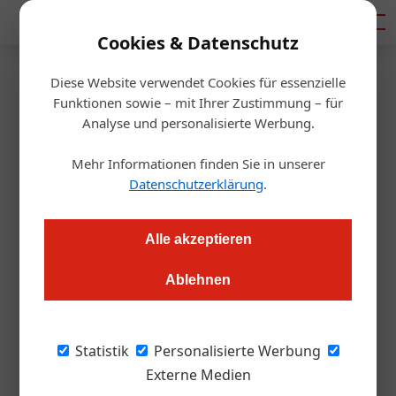
Mediadaten
Cookies & Datenschutz
Diese Website verwendet Cookies für essenzielle
Startseite
/
Handel
Funktionen sowie – mit Ihrer Zustimmung – für
Gastro-Großhandel
Analyse und personalisierte Werbung.
Kastner meldet Rekordgewinn
Mehr Informationen finden Sie in unserer
für 2022
Datenschutzerklärung
.
Alexander Grübling
17.01.2023, 10:42 Uhr
Alle akzeptieren
Ablehnen
Das abgelaufene Jahr war für den Gastrogroßhändler ein
erfreuliches. Neben einem Rekordumsatz gelang auch der
Markteintritt in Kärnten. Aber das ist noch nicht alles.
Statistik
Personalisierte Werbung
Externe Medien
Bild oben, die Geschäftsleistung von Kastner: