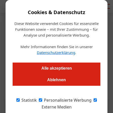
Mediadaten
Cookies & Datenschutz
Diese Website verwendet Cookies für essenzielle
Startseite
/
Handel
Funktionen sowie – mit Ihrer Zustimmung – für
Gastro-Großhandel
Analyse und personalisierte Werbung.
Kastner zündet Umsatz-Turbo
Mehr Informationen finden Sie in unserer
Datenschutzerklärung
.
Alexander Grübling
23.01.2025, 13:00 Uhr
Alle akzeptieren
Der Gastro-Großhändler durchstößt die 300-Millionen-Euro-
Umsatzschallmauer und stellt ein neues Convenience-
Ablehnen
Konzept für die Gastronomie vor.
Statistik
Personalisierte Werbung
Externe Medien