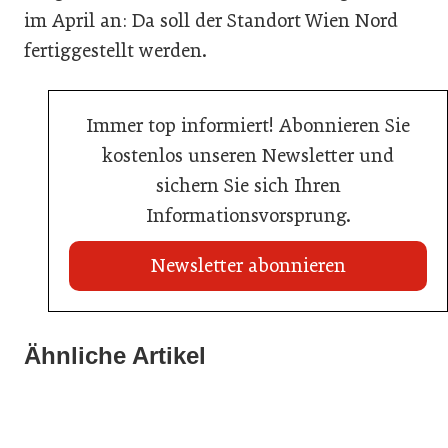
im April an: Da soll der Standort Wien Nord
fertiggestellt werden.
Immer top informiert! Abonnieren Sie
kostenlos unseren Newsletter und
sichern Sie sich Ihren
Informationsvorsprung.
Newsletter abonnieren
Ähnliche Artikel
20. Juli 2026
23. Juni 2026
Metro Österreich: Wechsel in der Chef-Etage
Sixty Rum
16. Juni 2026
Schlumberger übernimmt Marken von Eggers & Franke
Handel