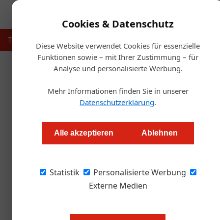
Cookies & Datenschutz
Touristik
Gastronomie
Hotellerie
Handel & Herst
Diese Website verwendet Cookies für essenzielle
23. Juli 2026
Funktionen sowie – mit Ihrer Zustimmung – für
Neues EU-Rech
30. Juli 2026
Analyse und personalisierte Werbung.
Artikel von Alexander Grüb
Skisprung und Fußball als Wiener
Greenwashing: 
Mehr Informationen finden Sie in unserer
Tourismus-Maschine
müssen
Datenschutzerklärung
.
Tourismusbranche
Tourismusbranch
Alle akzeptieren
Ablehnen
02. Juli 2026
Gastronomie
Impacts Catering: Das Geschäft mit
Christian Chytil begann seine Laufbahn mit d
Statistik
Personalisierte Werbung
aussteigen zu können. Im Podcast „Tourismus
Externe Medien
Catering-Unternehmen heute von genau jener
einst vermeiden wollte - wie sein bislang gr
Eurovision Song Contest zeigt.