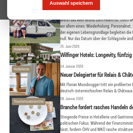
02. Juli 2026
Auswahl speichern
Allgemein
80 Jahre ÖGZ
Wenn das kein Grund zum Feiern ist. Doch wer
vor allem eines: Wiederholung. Personalnot,
der eigenen Lebensgrundlage begleiten die 
null. Nur das Datum über der Schlagzeile ände
25. Juni 2026
Hotellerie
Wilfinger Hotels: Longevity, fünfzi
14. Januar 2026
Hotellerie
Neuer Delegierter für Relais & Châ
Mit Florian Moosbrugger tritt ein profilierter
deutsch-österreichischen Relais & Châteaux
08. Januar 2026
Tourismusbranche
Branche fordert rasches Handeln de
Steigende Preise in Hotellerie und Gastrono
politischen Fokus. Während der Finanzminis
lässt, fordern ÖHV und WKÖ rasche strukture