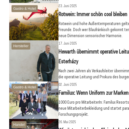
23. Juni 2025
Gastro & Hotel
Rotwein: Immer schön cool bleiben
Rotwein und hohe Außentemperaturen gelten
Freunde. Doch wer Blaufränkisch gekonnt te
neue Dimension sensorischer Harmonie.
17. Juni 2025
Hersteller
Hewarth übernimmt operative Leit
Esterházy
Nach zwei Jahren als Verkaufsleiter überni
die operative Leitung und Prokura des burg
02. Juni 2025
Gastro & Hotel
Familux: Wenn Uniform zur Markens
1000 Euro pro MitarbeiterIn: Familux Resorts 
neue Mitarbeiterbekleidung und startet paral
Forschungsprojekt.
26. Mai 2025
Handel