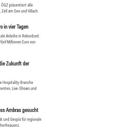
e ÖGZ präsentiert alle
Zell am See und Villach.
o in vier Tagen
tale Anleihe in Rekordzeit
 fünf Millionen Euro von
ie Zukunft der
ie Hospitality-Branche
erenten, Live-Shows und
loss Ambras gesucht
t und Gespür für regionale
herfrequenz.