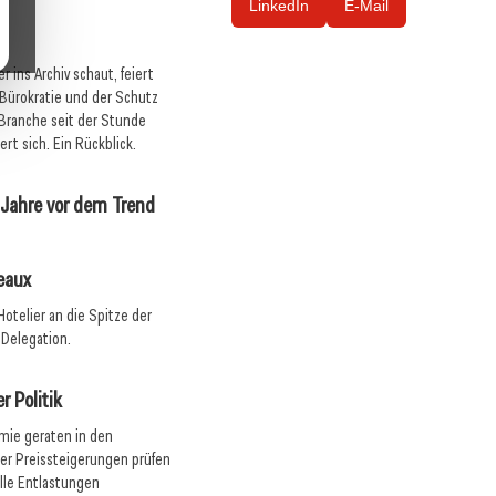
LinkedIn
E-Mail
 ins Archiv schaut, feiert
 Bürokratie und der Schutz
Branche seit der Stunde
rt sich. Ein Rückblick.
g Jahre vor dem Trend
teaux
 Hotelier an die Spitze der
 Delegation.
r Politik
mie geraten in den
ter Preissteigerungen prüfen
lle Entlastungen