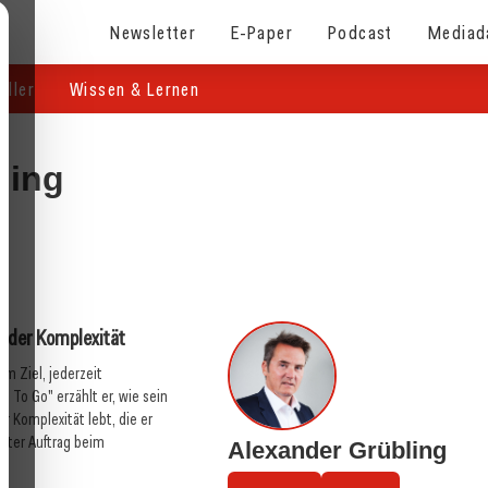
Newsletter
E-Paper
Podcast
Mediad
eller
Wissen & Lernen
t gegen
20. Juli 2026
ling
Was Sie jetzt wissen
Metro Österreich: Wechsel in der
Chef-Etage
e
Handel
 der Komplexität
em Ziel, jederzeit
 To Go" erzählt er, wie sein
 Komplexität lebt, die er
ößter Auftrag beim
Alexander Grübling