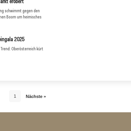
arkt erobert
wang schwimmt gegen den
einen Boom um heimisches
eingala 2025
 Trend: Oberösterreich kürt
1
Nächste »