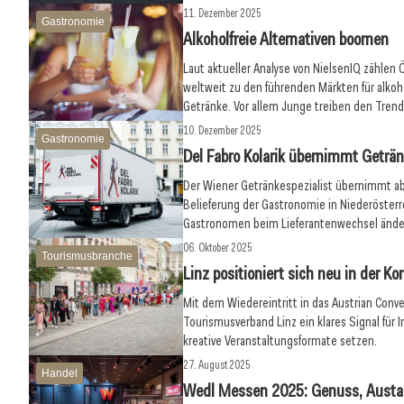
11. Dezember 2025
Gastronomie
Alkoholfreie Alternativen boomen
Laut aktueller Analyse von NielsenIQ zählen
weltweit zu den führenden Märkten für alkoh
Getränke. Vor allem Junge treiben den Trend
10. Dezember 2025
Gastronomie
Del Fabro Kolarik übernimmt Geträ
Der Wiener Getränkespezialist übernimmt ab
Belieferung der Gastronomie in Niederösterre
Gastronomen beim Lieferantenwechsel ände
06. Oktober 2025
Tourismusbranche
Linz positioniert sich neu in der K
Mit dem Wiedereintritt in das Austrian Conve
Tourismusverband Linz ein klares Signal für 
kreative Veranstaltungsformate setzen.
27. August 2025
Handel
Wedl Messen 2025: Genuss, Austa