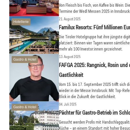
Von Fleisch bis Fisch, von Kaffee bis Wein: Di
Termine der Wedl Messen 2025 in Innsbruck, 
21. August 2025
Hotellerie
Familux Resorts: Fünf Millionen Eur
Die Tiroler Hotelgruppe hat ihre jüngste digi
platziert: Binnen vier Tagen waren sämtliche
mehr als 100 Investor:innen gezeichnet.
13. August 2025
Gastro & Hotel
FAFGA 2025: Rangnick, Rosin und d
Gastlichkeit
Vom 15. bis 17. September 2025 trifft sich d
wieder in der Messe Innsbruck: Mit Top-Ref
Blick in die Zukunft der Gastlichkeit.
04. Juli 2025
Gastro & Hotel
Pächter für Gastro-Betrieb im Sch
Gesucht werden Profis mit Handschlagqualitä
Küche – an einem Standort mit hoher Besuc