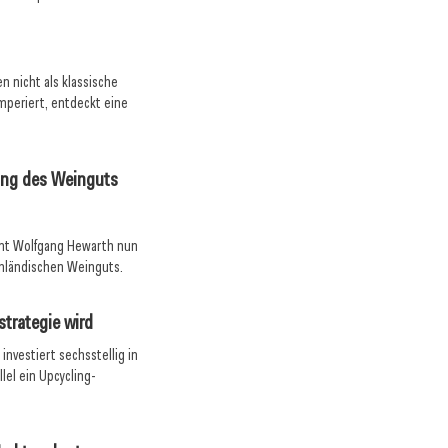
 nicht als klassische
mperiert, entdeckt eine
ung des Weinguts
mmt Wolfgang Hewarth nun
enländischen Weinguts.
trategie wird
investiert sechsstellig in
lel ein Upcycling-