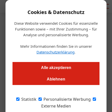
Mediadaten
Cookies & Datenschutz
Diese Website verwendet Cookies für essenzielle
Homepage
/
Handel & Hersteller
Funktionen sowie – mit Ihrer Zustimmung – für
Handel & Hersteller
Analyse und personalisierte Werbung.
Mehr Informationen finden Sie in unserer
Datenschutzerklärung
.
« Vorherige
5
Nächste »
17. Juli 2025
Alle akzeptieren
07. Juli 2025
Festspielweine 2025 für Operette Langenlois präsentiert
03. Juli 2025
Kärntner Legro vor Verkauf an Transgourmet
Gerhard Deim ist Newcomer Winzer des Jahres
Ablehnen
Hersteller
Handel
Gastronomie
Statistik
Personalisierte Werbung
30. Juni 2025
Produkte
Externe Medien
Spritziger Sommerhit