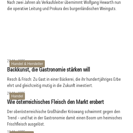
Nach zwei Jahren als Verkaufsleiter übernimmt Wolfgang Hewarth nun
die operative Leitung und Prokura des burgenländischen Weinguts.
11. Juni 2025
06. Juni 2025
gastro total Austria erweitert Vertriebsteam
04. Juni 2025
Das Jubiläum des Vienna Rumfestivals
Bierpapst Conrad Seidl verrät seine Highlights
Gastro & Hotel
Handel & Hersteller
Gastro & Hotel
28. Mai 2025
Handel & Hersteller
Backkunst, die Gastronomie stärken will
Resch & Frisch: Zu Gast in einer Bäckerei, die ihr hundertjähriges Erbe
ehrt und gleichzeitig mutig in die Zukunft investiert.
26. Mai 2025
Handel
Wie österreichisches Fleisch den Markt erobert
Der oberösterreichische Großhändler Kröswang schwimmt gegen den
Trend – und hat in der Gastronomie damit einen Boom um heimisches
Frischfleisch ausgelöst.
19. Mai 2025