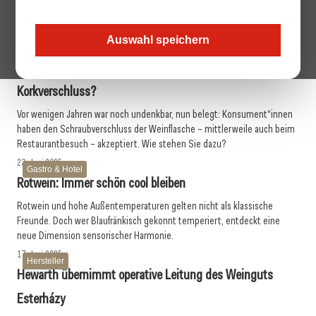
Erfrischend durch den Sommer mit spritzigen Neuheiten vom Weingut
Neustifter - leicht, aromatisch und perfekt für heiße Tage.
Auswahl speichern
23. Juni 2025
Getränke
An alle Wein-Liebhaber*innen: Schraub- oder
Korkverschluss?
Vor wenigen Jahren war noch undenkbar, nun belegt: Konsument*innen
haben den Schraubverschluss der Weinflasche – mittlerweile auch beim
Restaurantbesuch – akzeptiert. Wie stehen Sie dazu?
23. Juni 2025
Gastro & Hotel
Rotwein: Immer schön cool bleiben
Rotwein und hohe Außentemperaturen gelten nicht als klassische
Freunde. Doch wer Blaufränkisch gekonnt temperiert, entdeckt eine
neue Dimension sensorischer Harmonie.
17. Juni 2025
Hersteller
Hewarth übernimmt operative Leitung des Weinguts
Esterházy