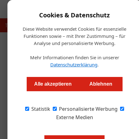
Cookies & Datenschutz
Touristik
Gastronomie
Hotellerie
Handel & Herst
Diese Website verwendet Cookies für essenzielle
Funktionen sowie – mit Ihrer Zustimmung – für
Analyse und personalisierte Werbung.
Star
Mehr Informationen finden Sie in unserer
Gast
Datenschutzerklärung
.
Wals-Siezenheim: Transgou
Alle akzeptieren
Ablehnen
Alexander Tempelmayr
Statistik
Personalisierte Werbung
50 Millionen Euro hat Transgourmet in den St
soll Abläufe beschleunigen und den Großraum 
Externe Medien