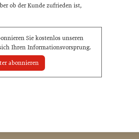
ber ob der Kunde zufrieden ist,
bonnieren Sie kostenlos unseren
 sich Ihren Informationsvorsprung.
ter abonnieren
08. Mai 2026
Kröswang sucht neuen Verkaufsleiter
übernimmt Marken von
für Österreich
ke
Handel