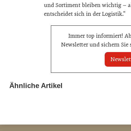
und Sortiment bleiben wichtig – a
entscheidet sich in der Logistik.“
Immer top informiert! A
Newsletter und sichern Sie
Newslet
20. Juli 2026
16. Juni 2026
Metro Österreich: Wechsel in der
Schlumberger 
Ähnliche Artikel
Chef-Etage
Eggers & Fran
Handel
Handel