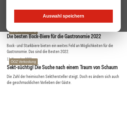
ÖGZ Verkostung
Schankwein: Flüssiges „Täglich Brot“ auf dem Prüfstand
Schankweine im ÖGZ-Test: Das „offene Achtel“ ist ­Visitenkarte, sozialer
Auswahl speichern
Kitt und Ritual an der Schank zugleich.
19. Dezember 2022
ÖGZ Verkostung
Die besten Bock-Biere für die Gastronomie 2022
Bock- und Starkbiere bieten ein weites Feld an Möglichkeiten für die
Gastronomie. Das sind die Besten 2022.
11. November 2022
ÖGZ Verkostung
Sekt-süchtig! Die Suche nach einem Traum von Schaum
Die Zahl der heimischen Sekthersteller steigt. Doch es ändern sich auch
die geschmacklichen Vorlieben der Gäste.
22. September 2022
21. September 2022
Herbst-Klassiker: Weine zu Gansl und Wild im Test
14. September 2022
Whisky zeigt 2022 viele neue Gesichter
Süße Weisheit: Mit gutem Likör ist nichts zu schwör!
ÖGZ Verkostung
ÖGZ Verkostung
ÖGZ Verkostung