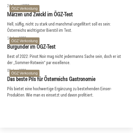
24. August 2022
ÖGZ Verkostung
Märzen und Zwickl im ÖGZ-Test
Hell, süffig, nicht zu stark und manchmal ungefiltert soll es sein:
Österreichs wichtigster Bierstil im Test.
14. Juni 2022
ÖGZ Verkostung
Burgunder im ÖGZ-Test
Best of 2022: Pinot Noir mag nicht jedermanns Sache sein, doch er ist
der „Sommer-Rotwein“ par excellence.
09. Juni 2022
ÖGZ Verkostung
Das beste Pils für Österreichs Gastronomie
Pils bietet eine hochwertige Ergänzung zu bestehenden Einser-
Produkten. Wie man es einsetzt und davon profitiert.