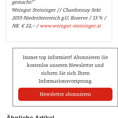
gemacht!“
Weingut Steininger // Chardonnay Sekt
2019 Niederösterreich g.U. Reserve / 13 % /
NK € 22,– /
www.weingut-steininger.at
Immer top informiert! Abonnieren Sie
kostenlos unseren Newsletter und
sichern Sie sich Ihren
Informationsvorsprung.
Newsletter abonnieren
12. Mai 2025
Ähnliche Artikel
18. September 2025