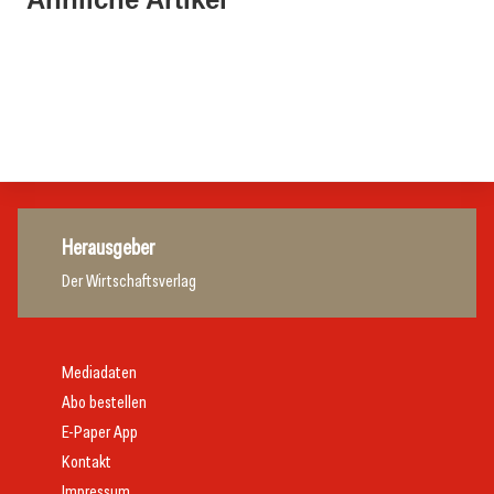
Tipp: Wein- und Spirituosenverkostung im Hilton Plaza
Getränke: Auf die Inszenierung kommt es an
03. September 2024
Wien
Märzen, Lager und Zwickl – die „Blockbuster“ im Test
Gastronomie
Allgemein
ÖGZ Verkostung
Herausgeber
Der Wirtschaftsverlag
Mediadaten
Abo bestellen
E-Paper App
Kontakt
Impressum