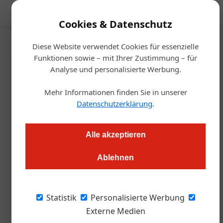
Mediadaten
Cookies & Datenschutz
Diese Website verwendet Cookies für essenzielle
Startseite
/
ÖGZ Verkostung
Funktionen sowie – mit Ihrer Zustimmung – für
ÖGZ-Verkostung
Analyse und personalisierte Werbung.
Sekt-süchtig! Die Suche nach
Mehr Informationen finden Sie in unserer
einem Traum von Schaum
Datenschutzerklärung
.
Roland Graf
11.11.2022, 09:41 Uhr
Alle akzeptieren
Ablehnen
Die Zahl der heimischen Sekthersteller steigt, die Qualitäten
werden immer besser. Doch auch die geschmacklichen
Vorlieben der Gäste ändern sich.
Statistik
Personalisierte Werbung
Externe Medien
Es war ein zarter Beginn, als man zum ersten