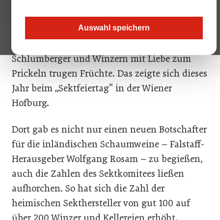
„Tag des Österreichischen Sekts“ am 22.
Oktober lud. Doch die Hartnäckigkeit und das
Auswahl speichern
vereinte Handeln von Traditionskellereien wie
Schlumberger und Winzern mit Liebe zum
Prickeln trugen Früchte. Das zeigte sich dieses
Jahr beim „Sektfeiertag“ in der Wiener
Hofburg.
Dort gab es nicht nur einen neuen Botschafter
für die inländischen Schaumweine – Falstaff-
Herausgeber Wolfgang Rosam – zu begießen,
auch die Zahlen des Sektkomitees ließen
aufhorchen. So hat sich die Zahl der
heimischen Sekthersteller von gut 100 auf
über 200 Winzer und Kellereien erhöht.