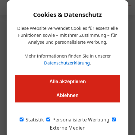
Mediadaten
Cookies & Datenschutz
Diese Website verwendet Cookies für essenzielle
Startseite
/
Gastronomie
Funktionen sowie – mit Ihrer Zustimmung – für
Gastronomie
Analyse und personalisierte Werbung.
Getränke: Auf die Inszenierung
Mehr Informationen finden Sie in unserer
kommt es an
Datenschutzerklärung
.
Redaktion.OEGZ
18.09.2025, 10:16 Uhr
Alle akzeptieren
Ablehnen
Sie sind Erlebnis, Umsatztreiber und Visitenkarte für Betriebe.
Die ÖGZ bietet praxisnahe Impulse zu Beratung, Weinkarte
und Foodpairing.
Statistik
Personalisierte Werbung
Externe Medien