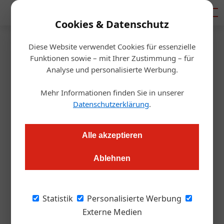
Mediadaten
Cookies & Datenschutz
Diese Website verwendet Cookies für essenzielle
Startseite
/
Umfrage der Woche
Funktionen sowie – mit Ihrer Zustimmung – für
Umfrage der Woche
Analyse und personalisierte Werbung.
Mehraufwand durch
Mehr Informationen finden Sie in unserer
Einwegpfand?
Datenschutzerklärung
.
Redaktion
19.10.2023, 10:32 Uhr
Alle akzeptieren
Ablehnen
ÖGZ-Umfrage der Woche zum kontroversen Thema
Einwegpfand: während einige befürchten, dass das System
Chaos verursachen könnte, zeigen andere, dass
Statistik
Personalisierte Werbung
umweltfreundliche Praktiken bereits in vollem Gange sind.
Externe Medien