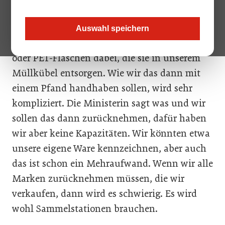
Rene Kachlir, Zum Scharfen Rene, Wien
Wir haben sehr viele Touristen als Gäste und
Auswahl speichern
die haben immer wieder leere Getränke-Dosen
oder PET-Flaschen dabei, die sie in unserem
Müllkübel entsorgen. Wie wir das dann mit
einem Pfand handhaben sollen, wird sehr
kompliziert. Die Ministerin sagt was und wir
sollen das dann zurücknehmen, dafür haben
wir aber keine Kapazitäten. Wir könnten etwa
unsere eigene Ware kennzeichnen, aber auch
das ist schon ein Mehraufwand. Wenn wir alle
Marken zurücknehmen müssen, die wir
verkaufen, dann wird es schwierig. Es wird
wohl Sammelstationen brauchen.