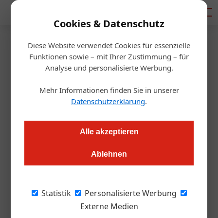
Mediadaten
Cookies & Datenschutz
Diese Website verwendet Cookies für essenzielle
Startseite
/
Umfrage der Woche
Funktionen sowie – mit Ihrer Zustimmung – für
Umfrage: Geben Gäste weniger
Analyse und personalisierte Werbung.
Trinkgeld?
Mehr Informationen finden Sie in unserer
Datenschutzerklärung
.
Ute Fuith
11.04.2023, 14:14 Uhr
Alle akzeptieren
Trinkgeld ist für Mitarbeiter ein Gehaltbestandteil. Doch wie
Ablehnen
spendabel sind Gäste heute? Wir haben uns umgehört.
Bild (v. l. oben): Karin Artner, Restaurant
Statistik
Personalisierte Werbung
Ofenloch, Wien; Stefanie Postel, Gasthaus
Externe Medien