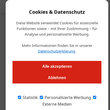
Mediadaten
Cookies & Datenschutz
Diese Website verwendet Cookies für essenzielle
Startseite
/
Management
Funktionen sowie – mit Ihrer Zustimmung – für
Finanzierung
Analyse und personalisierte Werbung.
Neue Wege zur
Mehr Informationen finden Sie in unserer
Kapitalbeschaffung
Datenschutzerklärung
.
Redaktion.OEGZ
03.10.2024, 15:28 Uhr
Alle akzeptieren
Ablehnen
Immer mehr mittelständische Unternehmen setzen auf
digitale Finanzierungen. Die Trumer Privatbrauerei und QimiQ
folgen dem Trend und starten Crowdfunding-Kampagnen –
Statistik
Personalisierte Werbung
doch welche Risiken sind damit verbunden?
Externe Medien