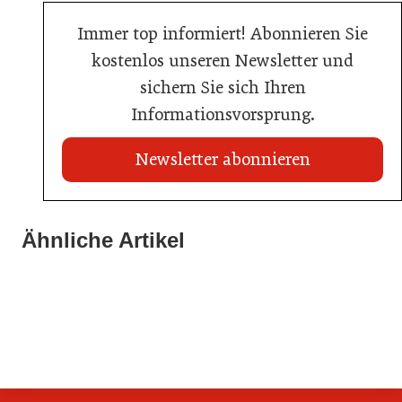
Immer top informiert! Abonnieren Sie
kostenlos unseren Newsletter und
sichern Sie sich Ihren
Informationsvorsprung.
Newsletter abonnieren
Ähnliche Artikel
20. Juli 2026
KI-Suche: Österreichs Hotels sind kaum sichtbar
01. Juli 2026
30. Juni 2026
Die neue Geografie des Geldes
Was Rooftop-Pools Hotels wirklich kosten
Hotellerie
Hotellerie
Hotellerie