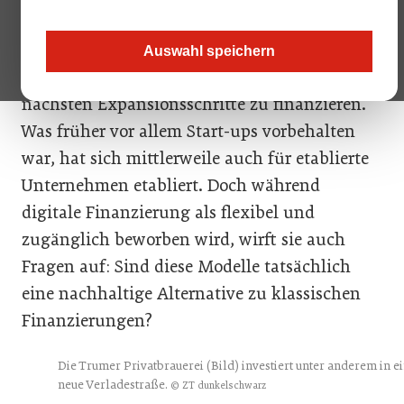
Die Trumer Privatbrauerei und der
Sahnehersteller QimiQ greifen auf digitale
Auswahl speichern
Finanzierungsmodelle zurück, um ihre
nächsten Expansionsschritte zu finanzieren.
Was früher vor allem Start-ups vorbehalten
war, hat sich mittlerweile auch für etablierte
Unternehmen etabliert. Doch während
digitale Finanzierung als flexibel und
zugänglich beworben wird, wirft sie auch
Fragen auf: Sind diese Modelle tatsächlich
eine nachhaltige Alternative zu klassischen
Finanzierungen?
Die Trumer Privatbrauerei (Bild) investiert unter anderem in e
neue Verladestraße.
© ZT dunkelschwarz