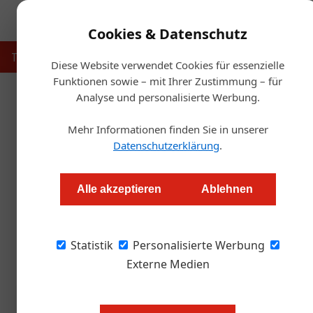
Cookies & Datenschutz
Touristik
Gastronomie
Hotellerie
Handel & Herst
Diese Website verwendet Cookies für essenzielle
Funktionen sowie – mit Ihrer Zustimmung – für
Analyse und personalisierte Werbung.
Start
Mehr Informationen finden Sie in unserer
Jungwinzer Lukas Schiefermair 
Datenschutzerklärung
.
Redaktion.OEGZ
Alle akzeptieren
Ablehnen
Am Dienstag, den 10. Februar, haben Weinfans
Statistik
und zu bewerten.
Personalisierte Werbung
Externe Medien