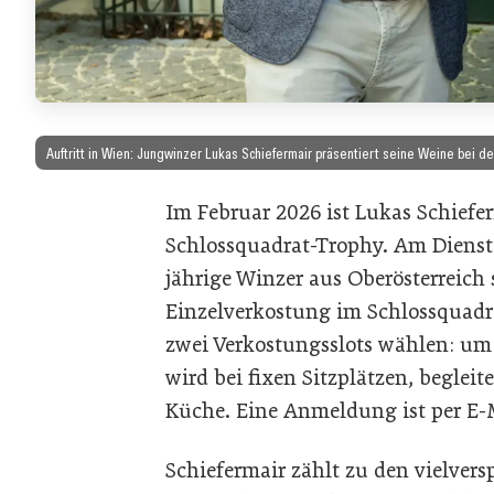
Auftritt in Wien: Jungwinzer Lukas Schiefermair präsentiert seine Weine bei d
Im Februar 2026 ist Lukas Schiefer
Schlossquadrat-Trophy. Am Dienstag
jährige Winzer aus Oberösterreich
Einzelverkostung im Schlossquadr
zwei Verkostungsslots wählen: um 
wird bei fixen Sitzplätzen, beglei
Küche. Eine Anmeldung ist per E-
Schiefermair zählt zu den vielve