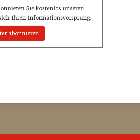
bonnieren Sie kostenlos unseren
 sich Ihren Informationsvorsprung.
ter abonnieren
02. Juli 2026
rreichs Hotels sind
Radisson ersetzt Bestpreisgarantie
durch automatisierten Preisabgleich
Allgemein