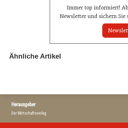
Immer top informiert! A
Newsletter und sichern Sie
Newslet
20. Juli 2026
20. Juli 2026
Neun von zehn Betrieben finden kaum
KI-Suche: Öste
Ähnliche Artikel
Personal
kaum sichtbar
Allgemein
Hotellerie
Herausgeber
Der Wirtschaftsverlag