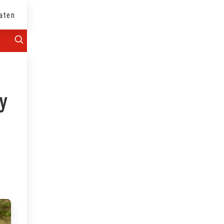
aten
y