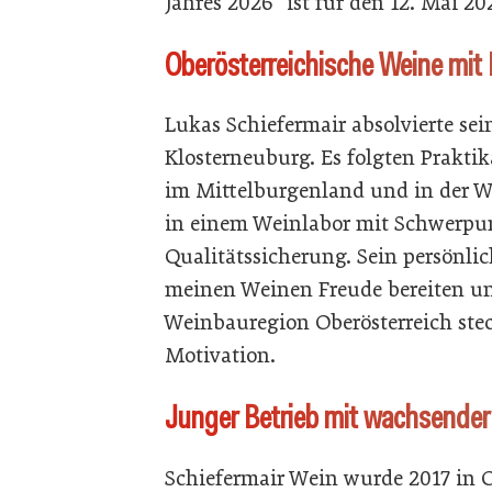
Jahres 2026“ ist für den 12. Mai 20
Oberösterreichische Weine mit 
Lukas Schiefermair absolvierte se
Klosterneuburg. Es folgten Prakti
im Mittelburgenland und in der We
in einem Weinlabor mit Schwerpu
Qualitätssicherung. Sein persönlic
meinen Weinen Freude bereiten und
Weinbauregion Oberösterreich steck
Motivation.
Junger Betrieb mit wachsende
Schiefermair Wein wurde 2017 in O