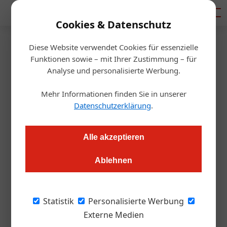
Mediadaten
Cookies & Datenschutz
Diese Website verwendet Cookies für essenzielle
Startseite
/
Management
Funktionen sowie – mit Ihrer Zustimmung – für
Kryptowährungen
Analyse und personalisierte Werbung.
Achtung: Neue Besteuerung
Mehr Informationen finden Sie in unserer
von Kryptowährungen
Datenschutzerklärung
.
Redaktion.OEGZ
17.03.2022, 16:31 Uhr
Alle akzeptieren
Ablehnen
Achtung: Seit dem 1. März 2022 fallen nunmehr auch
Einkünfte aus Bitcoin & Co in die bestehende Systematik der
Einkünfte aus Kapitalvermögen.
Statistik
Personalisierte Werbung
Externe Medien
Wer unter den Ersten war und Bitcoins in