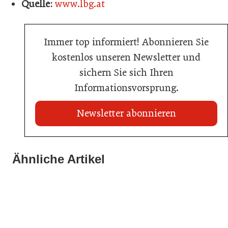
Quelle:
www.lbg.at
Immer top informiert! Abonnieren Sie
kostenlos unseren Newsletter und
sichern Sie sich Ihren
Informationsvorsprung.
Newsletter abonnieren
Ähnliche Artikel
20. Juli 2026
KI-Suche: Österreichs Hotels sind kaum sichtbar
01. Juli 2026
30. Juni 2026
Die neue Geografie des Geldes
Was Rooftop-Pools Hotels wirklich kosten
Hotellerie
Hotellerie
Hotellerie