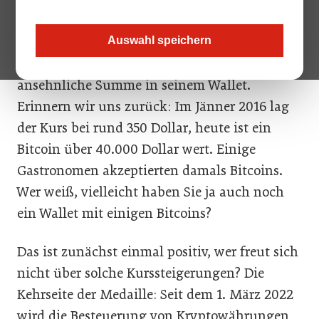
seinem Betrieb als Zahlungsmittel akzeptiert
hat, der hat wohl heute, so er oder sie weiter
Auswahl speichern
im Besitz der Kryptowährung ist, eine
ansehnliche Summe in seinem Wallet.
Erinnern wir uns zurück: Im Jänner 2016 lag
der Kurs bei rund 350 Dollar, heute ist ein
Bitcoin über 40.000 Dollar wert. Einige
Gastronomen akzeptierten damals Bitcoins.
Wer weiß, vielleicht haben Sie ja auch noch
ein Wallet mit einigen Bitcoins?
Das ist zunächst einmal positiv, wer freut sich
nicht über solche Kurssteigerungen? Die
Kehrseite der Medaille: Seit dem 1. März 2022
wird die Besteuerung von Kryptowährungen