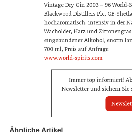
Vintage Dry Gin 2003 – 96 World-S
Blackwood Distillers Plc, GB-Shetl
hocharomatisch, intensiv in der 
Wacholder, Harz und Zitronengras 
eingebundener Alkohol, enorm lan
700 ml, Preis auf Anfrage
www.world-spirits.com
Immer top informiert! A
Newsletter und sichern Sie
Newslet
20. Juli 2026
02. Juli 2026
Neun von zehn Betrieben finden kaum
Radisson erset
Ähnliche Artikel