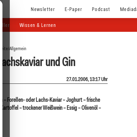
Newsletter
E-Paper
Podcast
Mediad
eller
Wissen & Lernen
seite
/
Allgemein
Lachskaviar und Gin
27.01.2006, 13:17 Uhr
n – Forellen- oder Lachs-Kaviar – Joghurt – frische
 Kartoffel – trockener Weißwein – Essig – Olivenöl –