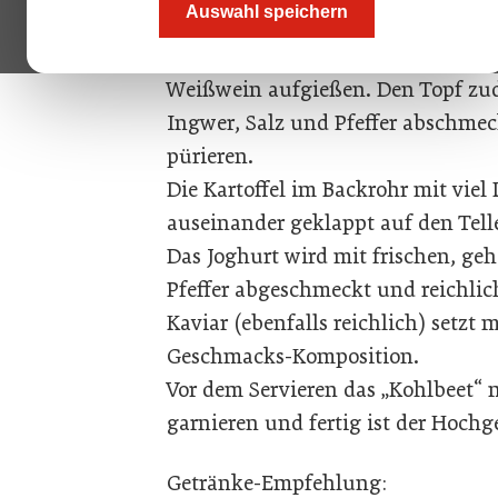
Auswahl speichern
Zwiebeln ganz klein schneiden und
den Kohl mit einem kleinen Schus
Weißwein aufgießen. Den Topf zud
Ingwer, Salz und Pfeffer abschme
pürieren.
Die Kartoffel im Backrohr mit vie
auseinander geklappt auf den Tell
Das Joghurt wird mit frischen, ge
Pfeffer abgeschmeckt und reichlich
Kaviar (ebenfalls reichlich) setzt 
Geschmacks-Komposition.
Vor dem Servieren das „Kohlbeet“ m
garnieren und fertig ist der Hochg
Getränke-Empfehlung: