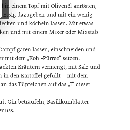
 in einem Topf mit Olivenöl anrösten,
s Essig dazugeben und mit ein wenig
ecken und köcheln lassen. Mit etwas
cken und mit einem Mixer oder Mixstab
l Dampf garen lassen, einschneiden und
er mit dem „Kohl-Pürree“ setzen.
hackten Kräutern vermengt, mit Salz und
 in den Kartoffel gefüllt – mit dem
man das Tüpfelchen auf das „I“ dieser
it Gin beträufeln, Basilikumblätter
enuss.