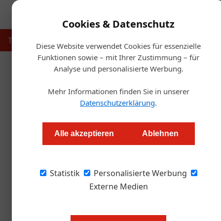
Cookies & Datenschutz
Touristik
Gastronomie
Hotellerie
Handel & Herst
Diese Website verwendet Cookies für essenzielle
Funktionen sowie – mit Ihrer Zustimmung – für
Analyse und personalisierte Werbung.
Start
Mehr Informationen finden Sie in unserer
Chinakohl mit 
Datenschutzerklärung
.
Redaktion.OEGZ
Alle akzeptieren
Ablehnen
Zutaten: – China- oder Wirsing-Kohl – Zwiebel
Statistik
Kräuter (Oregano, Basilikum, Dill …) – mehlige
Personalisierte Werbung
Salz, Pfeffer, Ingwer – Gin
Externe Medien
Zubereitung: