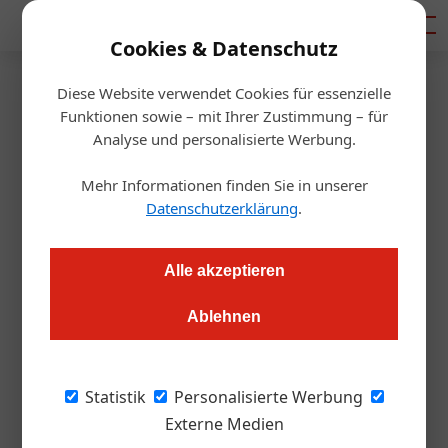
Mediadaten
Cookies & Datenschutz
Diese Website verwendet Cookies für essenzielle
Startseite
/
Allgemein
Funktionen sowie – mit Ihrer Zustimmung – für
Auszeichnung
Analyse und personalisierte Werbung.
Das sind die 17 besten Weine
Mehr Informationen finden Sie in unserer
der Thermenregion
Datenschutzerklärung
.
Redaktion.OEGZ
12.05.2025, 14:42 Uhr
Alle akzeptieren
Ablehnen
Die 17 besten Weine der Thermenregion sind gekürt:
Winzer*innen aus Baden, Mödling und Wiener Neustadt
dürfen sich über die Auszeichnung des "Sortensieger 2025"
Statistik
Personalisierte Werbung
freuen.
Externe Medien