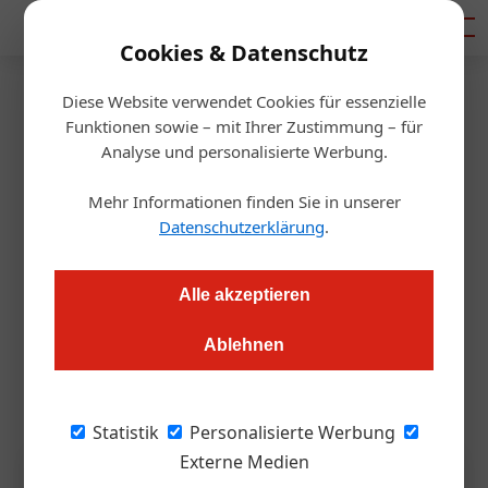
Mediadaten
Cookies & Datenschutz
Diese Website verwendet Cookies für essenzielle
Startseite
/
Allgemein
Funktionen sowie – mit Ihrer Zustimmung – für
ESC 2026: DDSG startet
Analyse und personalisierte Werbung.
Event-Programm
Mehr Informationen finden Sie in unserer
Datenschutzerklärung
.
Redaktion.OEGZ
01.04.2026, 05:47 Uhr
Alle akzeptieren
Die Wiener Schifffahrtsgesellschaft bietet von 9. bis 17. Mai
Ablehnen
2026 täglich Musik-Fahrten auf der Donau an. Das Programm
umfasst Tages- und Abendfahrten mit DJ-Line-up.
Statistik
Personalisierte Werbung
Externe Medien