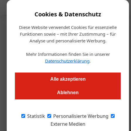
Mediadaten
Cookies & Datenschutz
Diese Website verwendet Cookies für essenzielle
Startseite
/
Allgemein
Funktionen sowie – mit Ihrer Zustimmung – für
Jeder fünfte Euro kommt vom
Analyse und personalisierte Werbung.
Tagesgast
Mehr Informationen finden Sie in unserer
Datenschutzerklärung
.
Alexander Grübling
12.02.2026, 12:44 Uhr
Alle akzeptieren
Neue Studie: Wie Vorarlberg den Freizeit- und
Ablehnen
Naherholungstourismus strategisch neu denkt und warum
Erreichbarkeit oft wichtiger ist als das perfekte Angebot.
Jetzt mit Podcastfolge!
Statistik
Personalisierte Werbung
Externe Medien